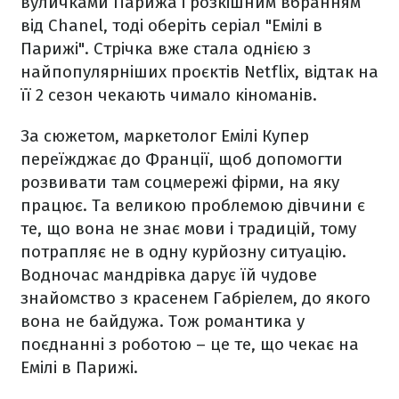
вуличками Парижа і розкішним вбранням
від Chanel, тоді оберіть серіал "Емілі в
Парижі". Стрічка вже стала однією з
найпопулярніших проєктів Netflix, відтак на
її 2 сезон чекають чимало кіноманів.
За сюжетом, маркетолог Емілі Купер
переїжджає до Франції, щоб допомогти
розвивати там соцмережі фірми, на яку
працює. Та великою проблемою дівчини є
те, що вона не знає мови і традицій, тому
потрапляє не в одну курйозну ситуацію.
Водночас мандрівка дарує їй чудове
знайомство з красенем Габріелем, до якого
вона не байдужа. Тож романтика у
поєднанні з роботою – це те, що чекає на
Емілі в Парижі.