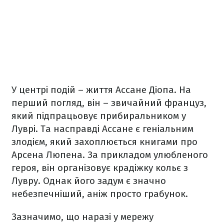
У центрі подій – життя Ассане Діопа. На
перший погляд, він – звичайний француз,
який підпрацьовує прибиральником у
Луврі. Та насправді Ассане є геніальним
злодієм, який захоплюється книгами про
Арсена Люпена. За прикладом улюбленого
героя, він організовує крадіжку кольє з
Лувру. Однак його задум є значно
небезпечніший, аніж просто грабунок.
Зазначимо, що наразі у мережу