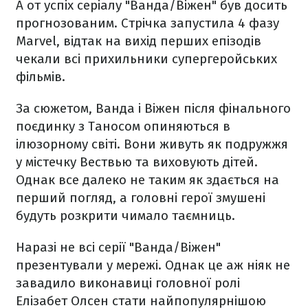
А от успіх серіалу "Ванда/Віжен" був досить
прогнозованим. Стрічка запустила 4 фазу
Marvel, відтак на вихід перших епізодів
чекали всі прихильники супергеройських
фільмів.
За сюжетом, Ванда і Віжен після фінального
поєдинку з Таносом опиняються в
ілюзорному світі. Вони живуть як подружжя
у містечку Вествью та виховують дітей.
Однак все далеко не таким як здається на
перший погляд, а головні герої змушені
будуть розкрити чимало таємниць.
Наразі не всі серії "Ванда/Віжен"
презентували у мережі. Однак це аж ніяк не
завадило виконавиці головної ролі
Елізабет Олсен стати найпопулярнішою