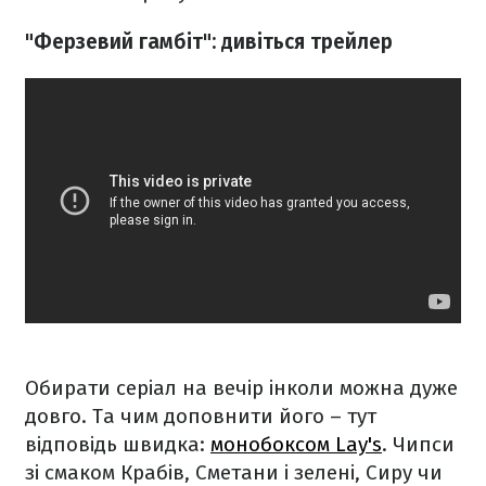
"Ферзевий гамбіт": дивіться трейлер
Обирати серіал на вечір інколи можна дуже
довго. Та чим доповнити його – тут
відповідь швидка:
монобоксом Lay's
.
Чипси
зі смаком Крабів, Сметани і зелені, Сиру чи