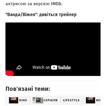
актрисою за версією
IMDb
.
"Ванда/Віжен": дивіться трейлер
Пов'язані теми:
КІНО
СЕРІАЛИ
LIFESTYLE
КІНО