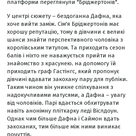
платформи переглянули "Бріджертонів".
У центрі сюжету – бездоганна Дафна, яка
хоче вийти заміж. Сім'я Бріджертонів має
хорошу репутацію, тому в дівчини є великі
шанси знайти перспективного чоловіка з
королівським титулом. Та приходить сезон
балів і ніхто не наважується прийти на
знайомство з красунею. на допомогу їй
приходить граф Гастінгс, який пропонує
дівчині вдавати закохану пару для публіки.
Таким чином він уникне спілкування з
надокучливими матусями, а Дафна – увагу
від чоловіків. Парі вдається обхитрувати
навіть анонімну пліткарку леді Віслдоун.
Однак чим більше Дафна і Саймон вдать
закоханих, тим більше між ними виникає
почуттів.