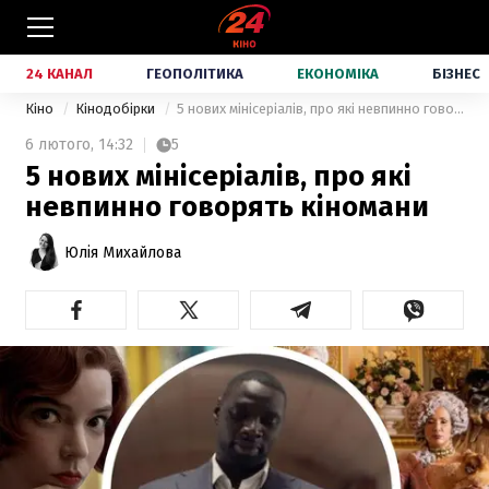
24 КАНАЛ
ГЕОПОЛІТИКА
ЕКОНОМІКА
БІЗНЕС
Кіно
Кінодобірки
5 нових мінісеріалів, про які невпинно говорять кіномани
6 лютого,
14:32
5
5 нових мінісеріалів, про які
невпинно говорять кіномани
Юлія Михайлова