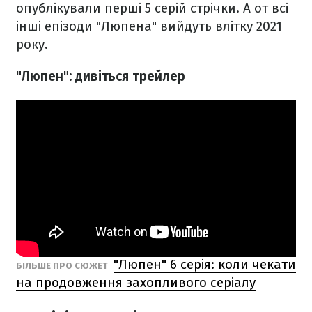
опублікували перші 5 серій стрічки. А от всі
інші епізоди "Люпена" вийдуть влітку 2021
року.
"Люпен": дивіться трейлер
"Люпен" 6 серія: коли чекати
БІЛЬШЕ ПРО СЮЖЕТ
на продовження захопливого серіалу