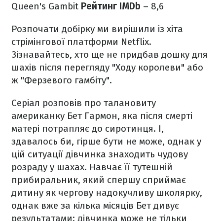
Queen's Gambit
Рейтинг IMDb
– 8,6
Розпочати добірку ми вирішили із хіта
стрімінгової платформи Netflix.
Зізнавайтесь, хто ще не придбав дошку для
шахів після перегляду "Ходу королеви" або
ж "Ферзевого гамбіту".
Серіал розповів про талановиту
американку Бет Гармон, яка після смерті
матері потрапляє до сиротинця. І,
здавалось би, гірше бути не може, однак у
цій ситуації дівчинка знаходить чудову
розраду у шахах. Навчає її тутешній
прибиральник, який спершу сприймає
дитину як чергову надокучливу школярку,
однак вже за кілька місяців Бет дивує
результатами: дівчинка може не тільки