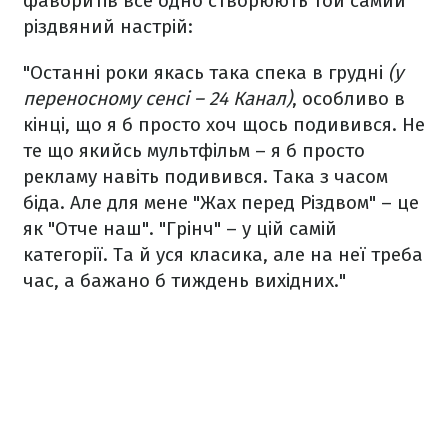
фаворитів все одно створюють той самий
різдвяний настрій:
"Останні роки якась така спека в грудні
(у
переносному сенсі – 24 Канал)
, особливо в
кінці, що я б просто хоч щось подивився. Не
те що якийсь мультфільм – я б просто
рекламу навіть подивився. Така з часом
біда. Але для мене "Жах перед Різдвом" – це
як "Отче наш". "Грінч" – у цій самій
категорії. Та й уся класика, але на неї треба
час, а бажано б тиждень вихідних."