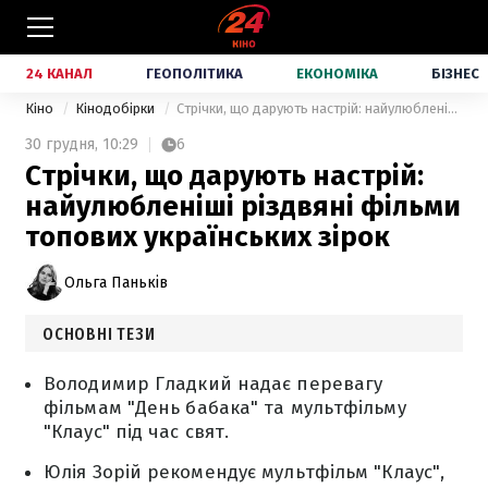
24 КАНАЛ
ГЕОПОЛІТИКА
ЕКОНОМІКА
БІЗНЕС
Кіно
Кінодобірки
Стрічки, що дарують настрій: найулюбленіші різдвяні фільми топових українських зірок
30 грудня,
10:29
6
Стрічки, що дарують настрій:
найулюбленіші різдвяні фільми
топових українських зірок
Ольга Паньків
ОСНОВНІ ТЕЗИ
Володимир Гладкий надає перевагу
фільмам "День бабака" та мультфільму
"Клаус" під час свят.
Юлія Зорій рекомендує мультфільм "Клаус",