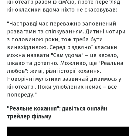
кінотеатр разом із сім'єю, проте перегляд
кінокласики вдома ніхто не скасовував:
"Насправді час переважно заповнений
розвагами та спілкуванням. Дитині чотири
з половиною роки, тож треба бути
винахідливою. Серед різдвяної класики
можна назвати "Сам удома" – це весело,
цікаво та дотепно. Можливо, ще "Реальна
любов": живі, різні історії кохання.
Новорічні мультики зазвичай дивимось у
кінотеатрі. Поки улюблених немає – все
попереду."
"Реальне кохання": дивіться онлайн
трейлер фільму