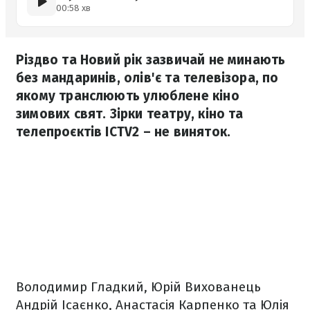
00:58 хв
Різдво та Новий рік зазвичай не минають
без мандаринів, олів'є та телевізора, по
якому транслюють улюблене кіно
зимових свят. Зірки театру, кіно та
телепроєктів ICTV2 – не виняток.
Володимир Гладкий, Юрій Вихованець
Андрій Ісаєнко, Анастасія Карпенко та Юлія