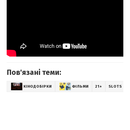
Пов'язані теми:
КІНОДОБІРКИ
ФІЛЬМИ
21+
SLOTS CIT