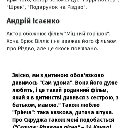
"Шрек", "Подарунок на Різдво".
Андрій Ісаєнко
Актор обожнює фільм "Міцний горішок".
Хоча Брюс Вілліс і не вважає його фільмом
про Різдво, але це якось пов'язано.
Звісно, ми з дитиною обов'язково
дивимось "Сам удома". Вона його дуже
любить, і це такий родинний фільм,
який я в дитинстві дивився з сестрою, з
батьком, мамою." Також люблю
"Грінча": така казкова, дитяча штука.
Про Скруджа також мені подобається
("Скрудж: Різдвяна пісня" – 24 Канал)
.