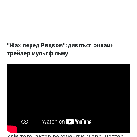
"Жах перед Різдвом": дивіться онлайн
трейлер мультфільму
Крім того, актор рекомендує "Гаррі Поттер",