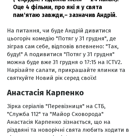
Оце 4 фільми, про які я у свята
пам'ятаю завжди,
– зазначив Андрій.
На питання, чи буде Андрій дивитися
цьогоріч комедію "Потяг у 31 грудня", де
зіграв сам себе, відповів впевнено: "Так,
буду!" А подивитися "Потяг у 31 грудня"
можна буде вже 31 грудня о 17:15 на ICTV2.
Нарізайте салати, прикрашайте ялинки та
святкуйте Новий рік серед своїх!
Анастасія Карпенко
Зірка серіалів "Перевізниця" на СТБ,
"Служба 112" та "Майор Сковорода"
Анастасія Карпенко зізнається, що на
різдвяні та новорічні свята любить ходити в