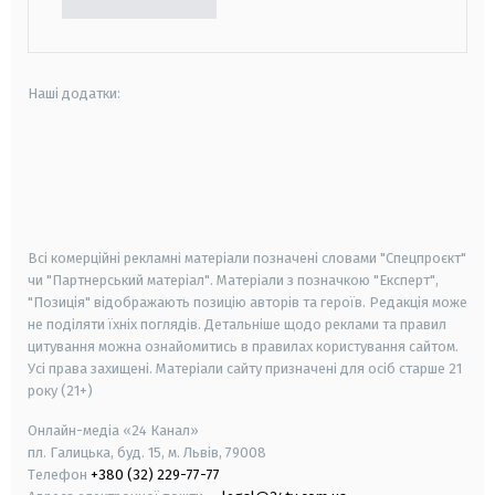
Наші додатки:
android
apple
smart tv
samsung smart tv
Всі комерційні рекламні матеріали позначені словами "Спецпроєкт"
чи "Партнерський матеріал". Матеріали з позначкою "Експерт",
"Позиція" відображають позицію авторів та героїв. Редакція може
не поділяти їхніх поглядів. Детальніше щодо реклами та правил
цитування можна ознайомитись в правилах користування сайтом.
Усі права захищені.
Матеріали сайту призначені для осіб старше
21
року (21+)
Онлайн-медіа «24 Канал»
пл. Галицька, буд. 15, м. Львів, 79008
Телефон
+380 (32) 229-77-77