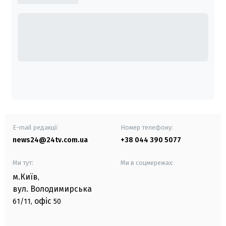
E-mail редакції
Номер телефону:
news24@24tv.com.ua
+38 044 390 5077
Ми тут:
Ми в соцмережах:
м.Київ
,
вул. Володимирська
офіс
61/11,
50