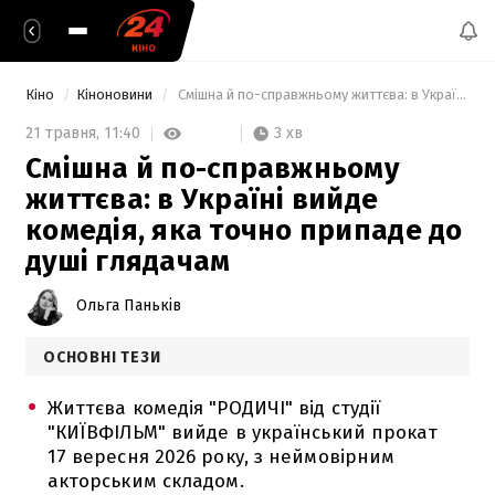
Кіно
Кіноновини
 Смішна й по-справжньому життєва: в Україні вийде комедія, яка точно припаде до душі глядачам 
3 хв
21 травня,
11:40
Смішна й по-справжньому
життєва: в Україні вийде
комедія, яка точно припаде до
душі глядачам
Ольга Паньків
ОСНОВНІ ТЕЗИ
Життєва комедія "РОДИЧІ" від студії
"КИЇВФІЛЬМ" вийде в український прокат
17 вересня 2026 року, з неймовірним
акторським складом.