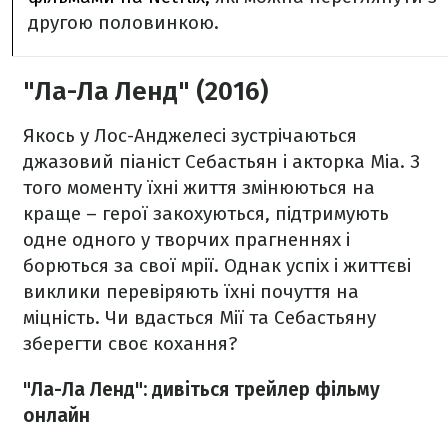
другою половинкою.
"Ла-Ла Ленд" (2016)
Якось у Лос-Анджелесі зустрічаються
джазовий піаніст Себастьян і акторка Міа. З
того моменту їхні життя змінюються на
краще – герої закохуються, підтримують
одне одного у творчих прагненнях і
борються за свої мрії. Однак успіх і життєві
виклики перевіряють їхні почуття на
міцність. Чи вдасться Мії та Себастьяну
зберегти своє кохання?
"Ла-Ла Ленд": дивіться трейлер фільму
онлайн