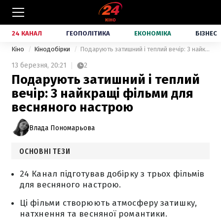
24 КАНАЛ
ГЕОПОЛІТИКА
ЕКОНОМІКА
БІЗНЕС
Кіно
Кінодобірки
Подарують затишний і теплий вечір: 3 найкращі фільми для весняного настрою
13 березня,
20:21
2
Подарують затишний і теплий
вечір: 3 найкращі фільми для
весняного настрою
Влада Пономарьова
ОСНОВНІ ТЕЗИ
24 Канал підготував добірку з трьох фільмів
для весняного настрою.
Ці фільми створюють атмосферу затишку,
натхнення та весняної романтики.