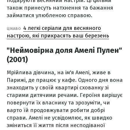
подарують весняний настрій. Ці фільми
також принесуть натхнення та бажання
займатися улюбленою справою.
4 легкі серіали для весняного
ЦІКАВО
настрою, які прикрасять ваш березень
"Неймовірна доля Амелі Пулен"
(2001)
Мрійлива дівчина, на ім'я Амелі, живе в
Парижі, де працює у кафе. Одного дня вона
знаходить у своїй квартирі схованку зі
старими дитячими речами. Героїня вирішує
повернути їх власнику та зрозуміти, чи
варто їй продовжувати робити добрі
справи. Амелі не усвідомлює, як швидко
зміниться її життя після несподіваної