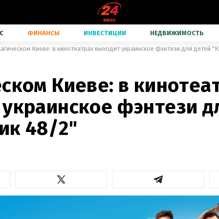
С
ФИНАНСЫ
ИНВЕСТИЦИИ
НЕДВИЖИМОСТЬ
магическом Киеве: в кинотеатрах выходит украинское фэнтези для детей "
ском Киеве: в кинотеа
 украинское фэнтези д
ик 48/2"