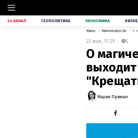
24 КАНАЛ
ГЕОПОЛИТИКА
ЭКОНОМИКА
БИЗНЕ
Кино
Киноновости
О 
22 мая,
17:29
5
О магиче
выходит
"Крещат
Мария Примыч