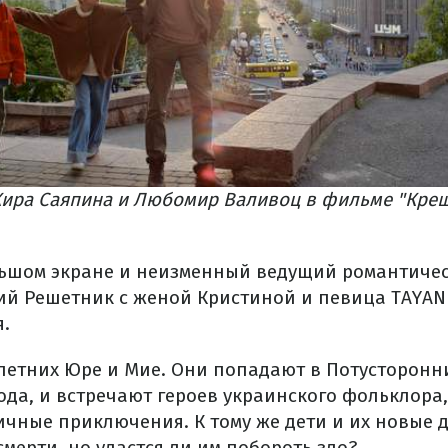
Кира Саяпина и Любомир Валивоц в фильме "Крещ
ьшом экране и неизменный ведущий романтичес
рий Решетник с женой Кристиной и певица TAYAN
я.
1-летних Юре и Мие. Они попадают в Потусторонн
года, и встречают героев украинского фольклора
чные приключения. К тому же дети и их новые д
смерти, но удастся ли им побороть зло?