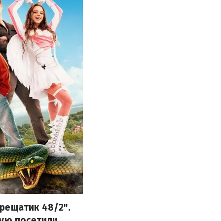
рещатик 48/2".
рую посетили