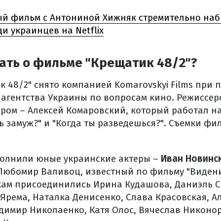
й фильм с Антониной Хижняк стремительно наб
и украинцев на Netflix
ать о фильме "Крещатик 48/2"?
к 48/2" снято компанией Komarovskyi Films при 
 агентства Украины по вопросам кино. Режиссер
ером – Алексей Комаровский, который работал н
ь замуж?" и "Когда ты разведешься?". Съемки фи
полнили юные украинские актеры –
Иван Новинск
 Любомир Валивоц, известный по фильму "Видени
мкам присоединились Ирина Кудашова, Даниэль 
Ярема, Наталка Денисенко, Слава Красовская, А
димир Николаенко, Катя Олос, Вячеслав Никоно