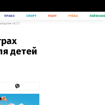
ПРАВО
СПОРТ
FIGHT
УЧЕБА
ЛАЙФХАК
Крещатик 48/2"
трах
ля детей