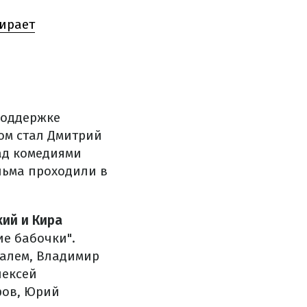
ирает
поддержке
ом стал Дмитрий
ад комедиями
льма проходили в
ий и Кира
е бабочки".
Салем, Владимир
лексей
ров, Юрий