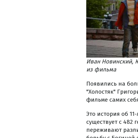
Иван Новинский, 
из фильма
Появились на бол
"Холостяк" Григо
фильме самих себ
Это история об 1
существует с 482 
переживают разли
борьбу с Богиней 