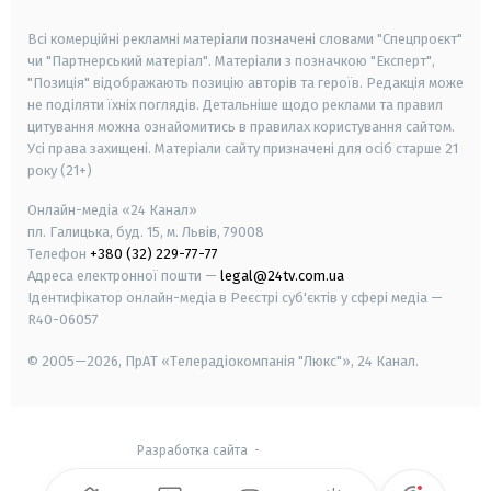
smart tv
samsung smart tv
Всі комерційні рекламні матеріали позначені словами "Спецпроєкт"
чи "Партнерський матеріал". Матеріали з позначкою "Експерт",
"Позиція" відображають позицію авторів та героїв. Редакція може
не поділяти їхніх поглядів. Детальніше щодо реклами та правил
цитування можна ознайомитись в правилах користування сайтом.
Усі права захищені.
Матеріали сайту призначені для осіб старше
21
року (21+)
Онлайн-медіа «24 Канал»
пл. Галицька, буд. 15, м. Львів, 79008
Телефон
+380 (32) 229-77-77
Адреса електронної пошти —
legal@24tv.com.ua
Ідентифікатор онлайн-медіа в Реєстрі суб'єктів у сфері медіа —
R40-06057
© 2005—2026,
ПрАТ «Телерадіокомпанія "Люкс"», 24 Канал.
Разработка сайта
-