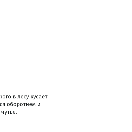
ого в лесу кусает
тся оборотнем и
 чутье.