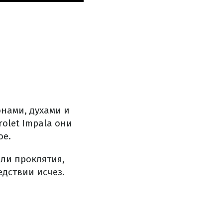
онами, духами и
olet Impala они
ое.
о ли проклятия,
едствии исчез.