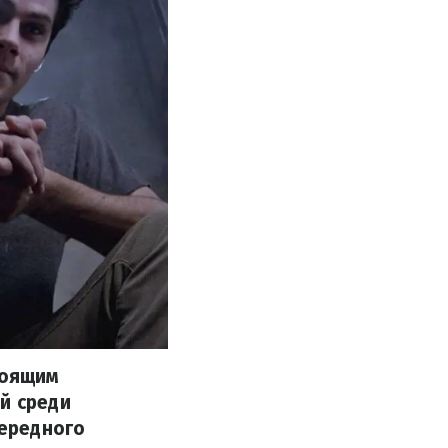
тоящим
й среди
чередного