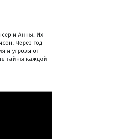
нсер и Анны. Их
исон. Через год
я и угрозы от
ные тайны каждой