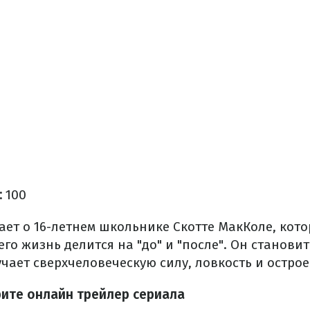
:
100
ет о 16-летнем школьнике Скотте МакКоле, котор
 его жизнь делится на "до" и "после". Он станови
учает сверхчеловеческую силу, ловкость и острое
рите онлайн трейлер сериала