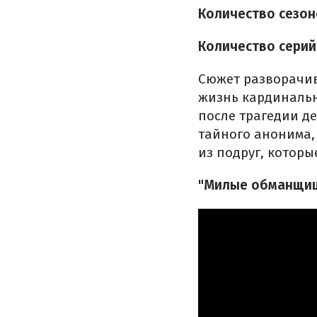
Количество сезон
Количество серий
Сюжет разворачива
жизнь кардинально
после трагедии д
тайного анонима,
из подруг, котор
"Милые обманщицы