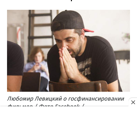
Любомир Левицкий о госфинансировании
фильмов / Фото Facebook /
@lybomir.levitsky
Нужно ли украинцам постоянно