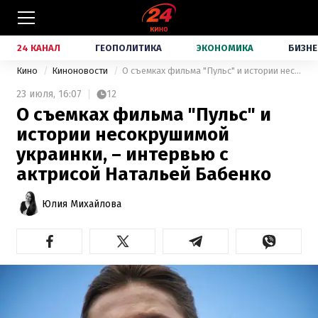
24 КАНАЛ
ГЕОПОЛИТИКА
ЭКОНОМИКА
БИЗНЕ
Кино
Киноновости
О съемках фильма "Пульс" и истории несокрушимой украинки, – интервью с актрисой Натальей Бабенко
23 июля,
16:07
12
О съемках фильма "Пульс" и
истории несокрушимой
украинки, – интервью с
актрисой Натальей Бабенко
Юлия Михайлова