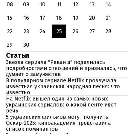
08
09
10
11
12
13
14
15
16
17
18
19
20
21
22
23
24
25
26
27
28
29
30
Статьи
Звезда сериала "Реванш" поделилась
подробностями отношений и призналась, что
думает о замужестве
В популярном сериале Netflix прозвучала
известная украинская народная песня: что
известно
На Netflix вышел один из самых новых
украинских сериалов: о какой ленте идет
речь
5 украинских фильмов могут получить
Оскар-2025: киноакадемия представила
список номинантов