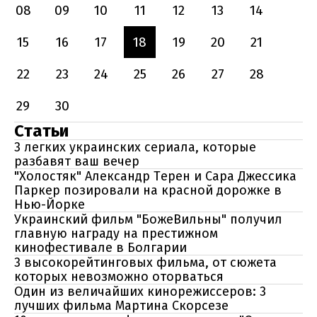
08
09
10
11
12
13
14
15
16
17
18
19
20
21
22
23
24
25
26
27
28
29
30
Статьи
3 легких украинских сериала, которые
разбавят ваш вечер
"Холостяк" Александр Терен и Сара Джессика
Паркер позировали на красной дорожке в
Нью-Йорке
Украинский фильм "БожеВильны" получил
главную награду на престижном
кинофестивале в Болгарии
3 высокорейтинговых фильма, от сюжета
которых невозможно оторваться
Один из величайших кинорежиссеров: 3
лучших фильма Мартина Скорсезе