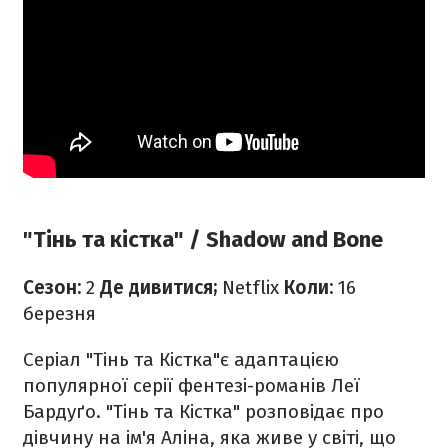
"Тінь та кістка" / Shadow and Bone
Сезон:
2
Де дивитися;
Netflix
Коли:
16
березня
Серіал "Тінь та Кістка"є адаптацією
популярної серії фентезі-романів Леї
Бардуґо. "Тінь та Кістка" розповідає про
дівчину на ім'я Аліна, яка живе у світі, що