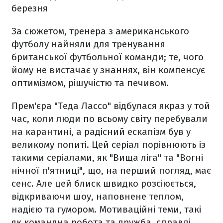
березня
За сюжетом, тренера з американського
футболу найняли для тренування
британської футбольної команди; те, чого
йому не вистачає у знаннях, він компенсує
оптимізмом, рішучістю та печивом.
Прем'єра "Теда Лассо" відбулася якраз у той
час, коли люди по всьому світу перебували
на карантині, а радісний ескапізм був у
великому попиті. Цей серіал порівнюють із
такими серіалами, як "Вища ліга" та "Вогні
нічної п'ятниці", що, на перший погляд, має
сенс. Але цей блиск швидко розсіюється,
відкриваючи шоу, наповнене теплом,
надією та гумором. Мотиваційні теми, такі
як командна робота та дружба, справді