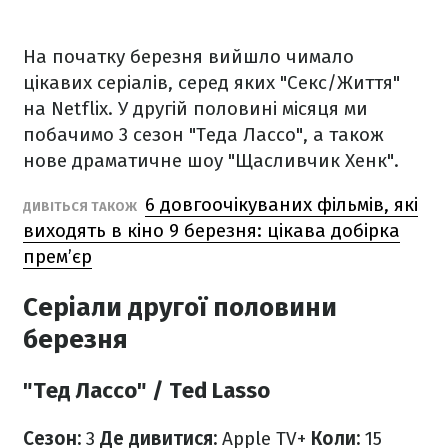
На початку березня вийшло чимало
цікавих серіалів, серед яких "Секс/Життя"
на Netflix. У другій половині місяця ми
побачимо 3 сезон "Теда Лассо", а також
нове драматичне шоу "Щасливчик Хенк".
6 довгоочікуваних фільмів, які
ДИВІТЬСЯ ТАКОЖ
виходять в кіно 9 березня: цікава добірка
прем’єр
Серіали другої половини
березня
"Тед Лассо" / Ted Lasso
Сезон:
3
Де дивитися:
Apple TV+
Коли:
15