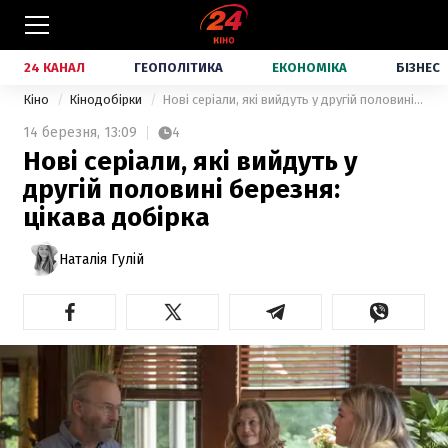
24 КАНАЛ
ГЕОПОЛІТИКА
ЕКОНОМІКА
БІЗНЕС
Кіно
Кінодобірки
Нові серіали, які вийдуть у другій половині березня: цікава добірка
14 березня,
13:09
4
Нові серіали, які вийдуть у
другій половині березня:
цікава добірка
Наталія Гулій