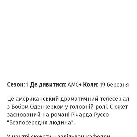
Сезон:
1
Де дивитися:
AMC+
Коли:
19 березня
Це американський драматичний телесеріал
з Бобом Оденкерком у головній ролі. Сюжет
заснований на романі Річарда Руссо
"Безпосередня людина".
У центрі сюжету – завідувач кафедри