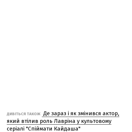
Де зараз і як змінився актор,
ДИВІТЬСЯ ТАКОЖ
який втілив роль Лавріна у культовому
серіалі "Спіймати Кайдаша"