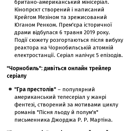
британо-американський мінісеріал.
Кінопрєкт створений і написаний
Крейгом Мезіном та зрежисований
Юганом Ренком. Прем'єра історичної
драми відбулася 6 травня 2019 року.
Події сюжету розгортаються після вибуху
реактора на Чорнобильській атомній
електростанції. Серіал налічує 5 епізодів.
"Чорнобиль": дивіться онлайн трейлер
серіалу
"Гра престолів"
– популярний
американський телесеріал у жанрі
фентезі, створений за мотивами циклу
романів "Пісня льоду й полум'я"
письменника Джорджа Р. Р. Мартіна.