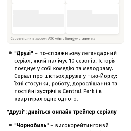
Середні ціни в мережі АЗС «Amic Energy» станом на
"Друзі"
– по-спражньому легендарний
серіал, який налічує 10 сезонів. Історія
поєднує у собі комедію та мелодраму.
Серіал про шістьох друзів у Нью‑Йорку:
їхні стосунки, роботу, дорослішання та
постійні зустрічі в Central Perk і в
квартирах одне одного.
"Друзі": дивіться онлайн трейлер серіалу
"Чорнобиль"
– високорейтингоивй