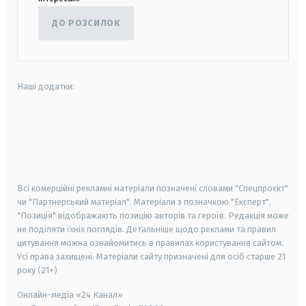
ДО РОЗСИЛОК
Наші додатки:
android
apple
smart tv
samsung smart tv
Всі комерційні рекламні матеріали позначені словами "Спецпроєкт"
чи "Партнерський матеріал". Матеріали з позначкою "Експерт",
"Позиція" відображають позицію авторів та героїв. Редакція може
не поділяти їхніх поглядів. Детальніше щодо реклами та правил
цитування можна ознайомитись в правилах користування сайтом.
Усі права захищені.
Матеріали сайту призначені для осіб старше
21
року (21+)
Онлайн-медіа «24 Канал»