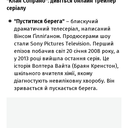
"Клан Сопрано": дивіться онлайн трейлер
серіалу
"Пуститися берега"
– блискучий
драматичний телесеріал, написаний
Вінсом Ґілліґаном. Продюсерами шоу
стали Sony Pictures Television. Перший
епізов побачив світ 20 січня 2008 року, а
у 2013 році вийшла остання серія. Це
історія Волтера Вайта (Браян Кренстон),
шкільного вчителя хімії, якому
діагностують невиліковну хворобу. Він
зривається й пускається берега.