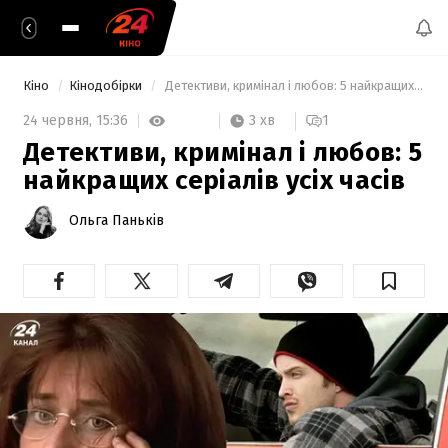
Кіно
Кінодобірки
 Детективи, кримінал і любов: 5 найкращих серіалів усіх часів 
3 хв
24 червня,
15:36
1
Детективи, кримінал і любов: 5
найкращих серіалів усіх часів
Ольга Паньків