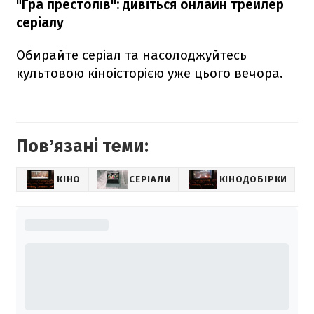
"Гра престолів": дивіться онлайн трейлер
серіалу
Обирайте серіал та насолоджуйтесь
культовою кіноісторією уже цього вечора.
Повʼязані теми:
КІНО
СЕРІАЛИ
КІНОДОБІРКИ