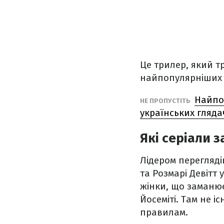
Це трилер, який т
найпопулярніших с
Найпоп
НЕ ПРОПУСТІТЬ
українських гляда
Які серіали з
Лідером перегляді
та Розмарі Девітт
жінки, що заманює
Йосеміті. Там не і
правилам.