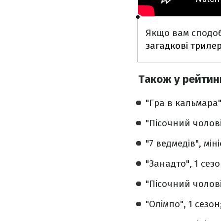
Якщо вам сподоб
загадкові триле
Також у рейтинг
"Гра в кальмара",
"Пісочний чоловік
"7 ведмедів", міні
"Занадто", 1 сезо
"Пісочний чоловік
"Олімпо", 1 сезон