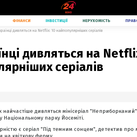
ФІНАНСИ
ІНВЕСТИЦІЇ
НЕРУХОМІСТЬ
ПРАВ
раїнці дивляться на Netflix: 10 найпопулярніших серіалів
нці дивляться на Netfli
лярніших серіалів
lix найчастіше дивляться мінісеріал "Неприборканий
у Національному парку Йосеміті.
рністю є серіал "Під темним сонцем", детектив про 
м на квіткову ферму.