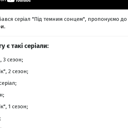
ався серіал "Під темним сонцем", пропонуємо д
ри
.
у є такі серіали:
 3 сезон;
", 2 сезон;
серіал;
н;
", 1 сезон;
;