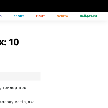
О
СПОРТ
FIGHT
ОСВІТА
ЛАЙФХАКИ
x: 10
", трилер про
молоду матір, яка