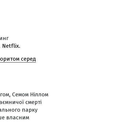
тинг
а
Netflix
.
воритом серед
агом, Семом Ніллом
аємничої смерті
ального парку
ише власним