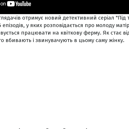
 глядачів отримує новий детективний серіал "Під
6 епізодів, у яких розповідається про молоду матір
ується працювати на квіткову ферму. Як стає від
ого вбивають і звинувачують в цьому саму жінку.