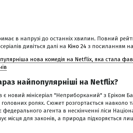
римає в напрузі до останніх хвилин. Повний рей
еріалів дивіться далі на
Кіно 24
з посиланням н
улярніша нова комедія на Netflix, яка стала фа
чів
араз найпопулярніші на Netflix?
в є новий мінісеріал "Неприборканий" з Еріком Б
 у головних ролях. Сюжет розгортається навколо т
 федерального агента в нескінченні ліси Націон
снує місця для законів, а природа підкоряється л