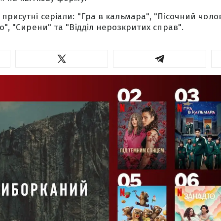
присутні серіали: "Гра в кальмара", "Пісочний чолові
о", "Сирени" та "Відділ нерозкритих справ".