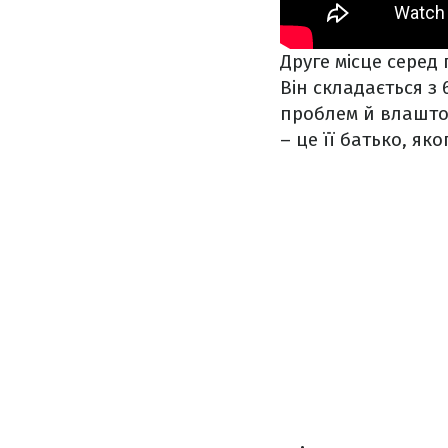
Друге місце серед
Він складається з 
проблем й влаштов
– це її батько, як