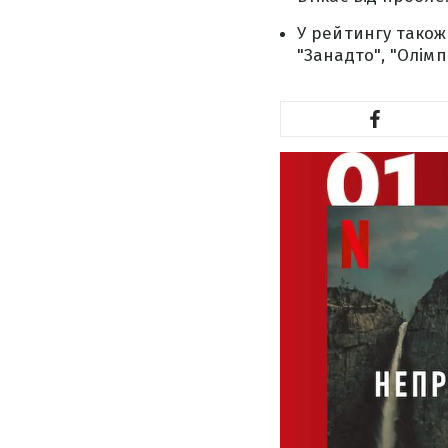
У рейтингу також 
"Занадто", "Олімп