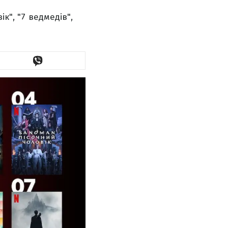
к", "7 ведмедів",