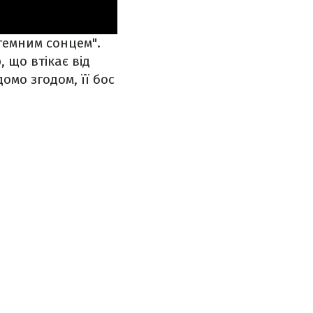
 темним сонцем".
, що втікає від
омо згодом, її бос