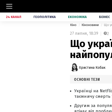
24 КАНАЛ
ГЕОПОЛІТИКА
ЕКОНОМІКА
БІЗНЕС
Кіно
Кіноновини
Що ук
27 липня,
18:39
2
Що украї
найпопу
Христина Кобак
ОСНОВНІ ТЕЗИ
Українці на Netf
таємничу смерть 
Другим за популя
втікає від пробле