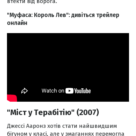
втекти від ворога.
"Муфаса: Король Лев": дивіться трейлер
онлайн
"Міст у Терабітію" (2007)
Джессі Ааронз хотів стати найшвидшим
бігуном у класі, але у змаганнях перемогла