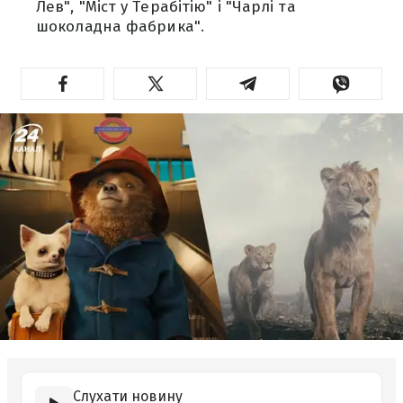
Лев", "Міст у Терабітію" і "Чарлі та
шоколадна фабрика".
Слухати новину