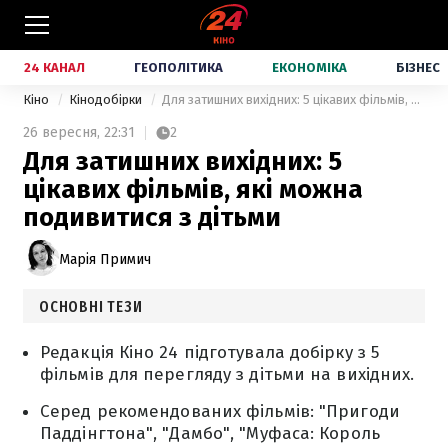
24 КАНАЛ
ГЕОПОЛІТИКА
ЕКОНОМІКА
БІЗНЕС
Кіно
Кінодобірки
Для затишних вихідних: 5 цікавих фільмів, які можна подивитися з дітьми
26 вересня,
22:31
2
Для затишних вихідних: 5
цікавих фільмів, які можна
подивитися з дітьми
Марія Примич
ОСНОВНІ ТЕЗИ
Редакція Кіно 24 підготувала добірку з 5
фільмів для перегляду з дітьми на вихідних.
Серед рекомендованих фільмів: "Пригоди
Паддінгтона", "Дамбо", "Муфаса: Король