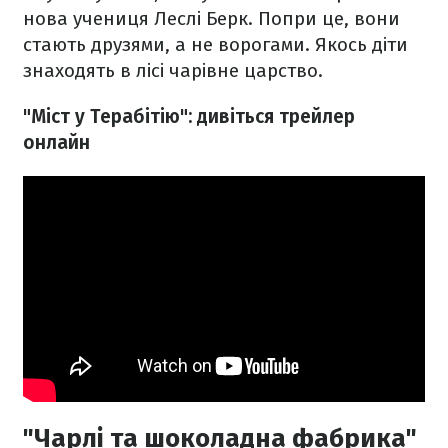
нова учениця Леслі Берк. Попри це, вони
стають друзями, а не ворогами. Якось діти
знаходять в лісі чарівне царство.
"Міст у Терабітію": дивіться трейлер
онлайн
"Чарлі та шоколадна фабрика"