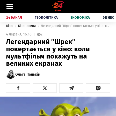
24 КАНАЛ
ГЕОПОЛІТИКА
ЕКОНОМІКА
БІЗНЕС
Кіно
Кіноновини
Легендарний "Шрек" повертається у кіно: коли мультфільм покажуть на великих екранах
4 червня,
16:16
2
Легендарний "Шрек"
повертається у кіно: коли
мультфільм покажуть на
великих екранах
Ольга Паньків