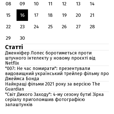
08
09
10
11
12
13
14
15
16
17
18
19
20
21
22
23
24
25
26
27
28
29
30
Статті
Дженніфер Лопес боротиметься проти
штучного інтелекту у новому проєкті від
Netflix
"007: Не час помирати": презентували
видовищний український трейлер фільму про
Джеймса Бонда
Найкращі фільми 2021 року за версією The
Guardian
"Світ Дикого Заходу": 4-му сезону бути! Зірка
серіалу приголомшив фотографією
залаштунків