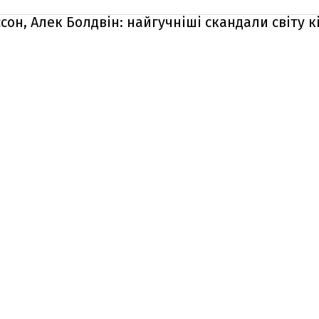
он, Алек Болдвін: найгучніші скандали світу кі