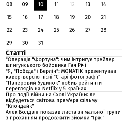
08
09
10
11
12
13
14
15
16
17
18
19
20
21
22
23
24
25
26
27
28
29
30
31
Статті
"Операція "Фортуна": чим інтригує трейлер
шпигунського бойовика Гая Річі
"‎‎Я, "Побєда" і Берлін": MONATIK презентував
кавер-версію пісні "Старі фотографії"
"Паперовий будинок" побив рейтинги
переглядів на Netflix у 5 країнах
Про події війни на Сході України: де
відбудеться світова прем'єра фільму
"Клондайк"
Алек Болдвін показав листа знімальної групи
з проханням продовжити зйомки "Іржі"