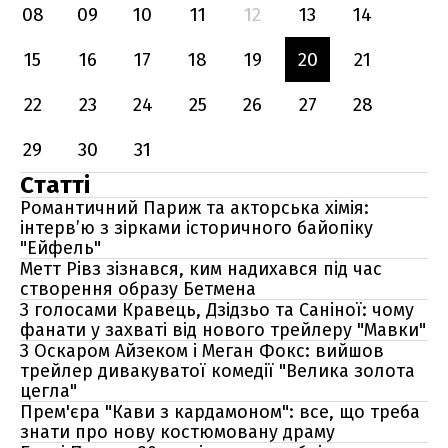
08
09
10
11
12
13
14
15
16
17
18
19
20
21
22
23
24
25
26
27
28
29
30
31
Статті
Романтичний Париж та акторська хімія:
інтерв’ю з зірками історичного байопіку
"Ейфель"
Метт Рівз зізнався, ким надихався під час
створення образу Бетмена
З голосами Кравець, Дзідзьо та Саніної: чому
фанати у захваті від нового трейлеру "Мавки"
З Оскаром Айзеком і Меган Фокс: вийшов
трейлер дивакуватої комедії "Велика золота
цегла"
Прем'єра "Кави з кардамоном": все, що треба
знати про нову костюмовану драму