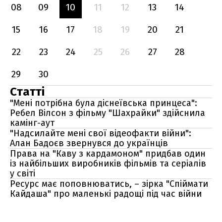
08
09
10
11
12
13
14
15
16
17
18
19
20
21
22
23
24
25
26
27
28
29
30
Статті
"Мені потрібна була діснеївська принцеса":
Ребел Вілсон з фільму "Шахрайки" здійснила
камінг-аут
"Надсилайте мені свої відеофакти війни":
Алан Бадоєв звернувся до українців
Права на "Каву з кардамоном" придбав один
із найбільших виробників фільмів та серіалів
у світі
Ресурс має поповнюватись, – зірка "Спіймати
Кайдаша" про маленькі радощі під час війни