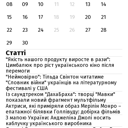
08
09
10
11
12
13
14
15
16
17
18
19
20
21
22
23
24
25
26
27
28
29
30
Статті
"Якість нашого продукту виросте в рази":
Цимбалюк про ріст українського кіно після
перемоги
"Неймовірно": Тільда Свінтон читатиме
"Словник війни" українців на літературному
фестивалі у США
Із саундтреком "ДахаБраха": творці "Мавки"
показали новий фрагмент мультфільму
Актриси, які приміряли образ Мерілін Монро –
епатажної білявки Голлівуду: добірка фільмів
З мапою України: Анджеліна Джолі носить
каблучку українського виробника