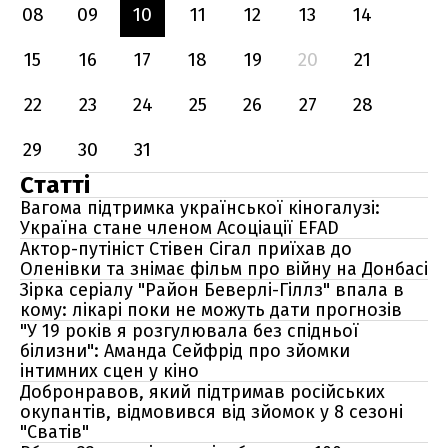
08
09
10
11
12
13
14
15
16
17
18
19
20
21
22
23
24
25
26
27
28
29
30
31
Статті
Вагома підтримка української кіногалузі:
Україна стане членом Асоціації EFAD
Актор-путініст Стівен Сігал приїхав до
Оленівки та знімає фільм про війну на Донбасі
Зірка серіалу "Район Беверлі-Гіллз" впала в
кому: лікарі поки не можуть дати прогнозів
"У 19 років я розгулювала без спідньої
білизни": Аманда Сейфрід про зйомки
інтимних сцен у кіно
Добронравов, який підтримав російських
окупантів, відмовився від зйомок у 8 сезоні
"Сватів"