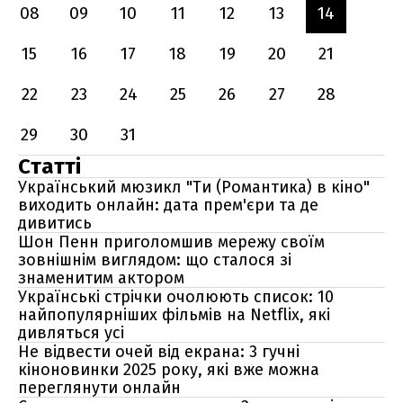
08
09
10
11
12
13
14
15
16
17
18
19
20
21
22
23
24
25
26
27
28
29
30
31
Статті
Український мюзикл "Ти (Романтика) в кіно"
виходить онлайн: дата прем'єри та де
дивитись
Шон Пенн приголомшив мережу своїм
зовнішнім виглядом: що сталося зі
знаменитим актором
Українські стрічки очолюють список: 10
найпопулярніших фільмів на Netflix, які
дивляться усі
Не відвести очей від екрана: 3 гучні
кіноновинки 2025 року, які вже можна
переглянути онлайн