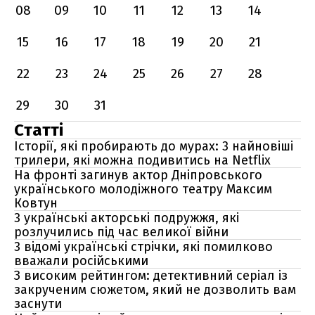
08
09
10
11
12
13
14
15
16
17
18
19
20
21
22
23
24
25
26
27
28
29
30
31
Статті
Історії, які пробирають до мурах: 3 найновіші
трилери, які можна подивитись на Netflix
На фронті загинув актор Дніпровського
українського молодіжного театру Максим
Ковтун
3 українські акторські подружжя, які
розлучились під час великої війни
3 відомі українські стрічки, які помилково
вважали російськими
З високим рейтингом: детективний серіал із
закрученим сюжетом, який не дозволить вам
заснути