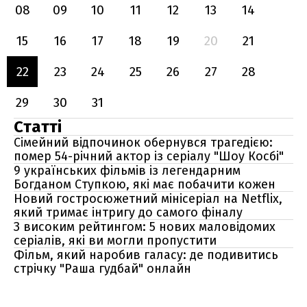
08
09
10
11
12
13
14
15
16
17
18
19
20
21
22
23
24
25
26
27
28
29
30
31
Статті
Сімейний відпочинок обернувся трагедією:
помер 54-річний актор із серіалу "Шоу Косбі"
9 українських фільмів із легендарним
Богданом Ступкою, які має побачити кожен
Новий гостросюжетний мінісеріал на Netflix,
який тримає інтригу до самого фіналу
З високим рейтингом: 5 нових маловідомих
серіалів, які ви могли пропустити
Фільм, який наробив галасу: де подивитись
стрічку "Раша гудбай" онлайн