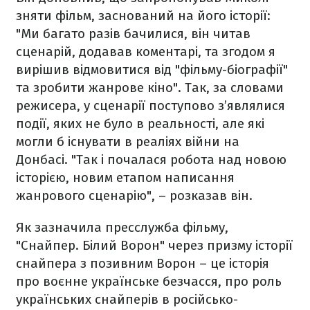
зняти фільм, заснований на його історії:
"Ми багато разів бачилися, він читав
сценарій, додавав коментарі, та згодом я
вирішив відмовитися від "фільму-біографії"
та зробити жанрове кіно". Так, за словами
режисера, у сценарії поступово з’являлися
події, яких не було в реальності, але які
могли б існувати в реаліях війни на
Донбасі. "Так і почалася робота над новою
історією, новим етапом написання
жанрового сценарію", – розказав він.
Як зазначила пресслужба фільму,
"Снайпер. Білий Ворон" через призму історії
снайпера з позивним Ворон – це історія
про воєнне українське безчасся, про роль
українських снайперів в російсько-