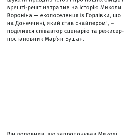
врешті-решт натрапив на історію Миколи
Вороніна — екопоселенця із Горлівки, що
на Донеччині, який став снайпером", –
поділився співавтор сценарію та режисер-
постановник Мар’ян Бушан.
Він доповнив, що запропонував Миколі