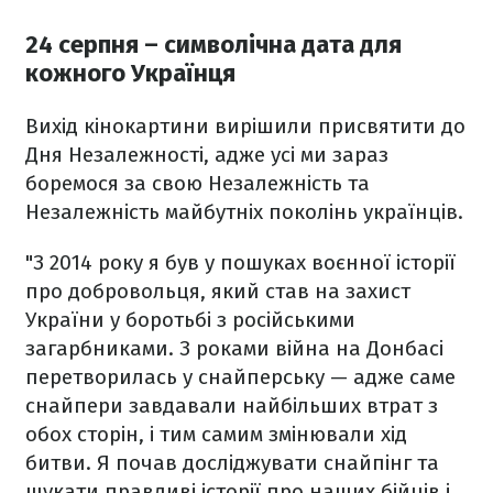
24 серпня – символічна дата для
кожного Українця
Вихід кінокартини вирішили присвятити до
Дня Незалежності, адже усі ми зараз
боремося за свою Незалежність та
Незалежність майбутніх поколінь українців.
"З 2014 року я був у пошуках воєнної історії
про добровольця, який став на захист
України у боротьбі з російськими
загарбниками. З роками війна на Донбасі
перетворилась у снайперську — адже саме
снайпери завдавали найбільших втрат з
обох сторін, і тим самим змінювали хід
битви. Я почав досліджувати снайпінг та
шукати правдиві історії про наших бійців і