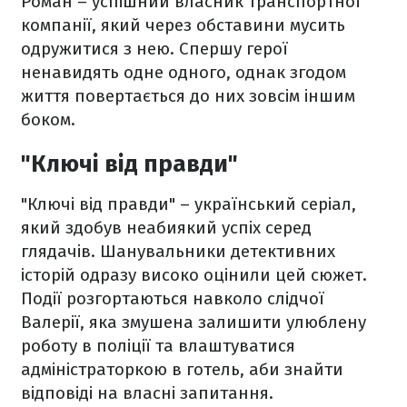
Роман – успішний власник транспортної
компанії, який через обставини мусить
одружитися з нею. Спершу герої
ненавидять одне одного, однак згодом
життя повертається до них зовсім іншим
боком.
"Ключі від правди"
"Ключі від правди" – український серіал,
який здобув неабиякий успіх серед
глядачів. Шанувальники детективних
історій одразу високо оцінили цей сюжет.
Події розгортаються навколо слідчої
Валерії, яка змушена залишити улюблену
роботу в поліції та влаштуватися
адміністраторкою в готель, аби знайти
відповіді на власні запитання.