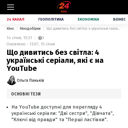
24 КАНАЛ
ГЕОПОЛІТИКА
ЕКОНОМІКА
БІЗНЕС
Кіно
Кінодобірки
Що дивитись без світла: 4 українські серіали, які є на YouTube
14 січня,
15:31
3
Оновлено - 13:07, 15 січня
Що дивитись без світла: 4
українські серіали, які є на
YouTube
Ольга Паньків
ОСНОВНІ ТЕЗИ
На YouTube доступні для перегляду 4
українські серіали: "Дві сестри", "Дівчата",
"Ключі від правди" та "Перші ластівки".