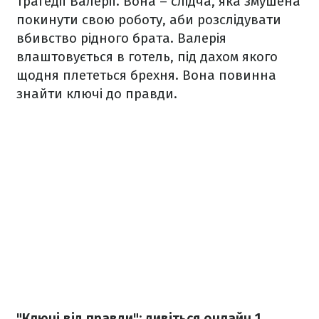
трагедії Валерії. Вона – слідча, яка змушена
покинути свою роботу, аби розслідувати
вбивство рідного брата. Валерія
влаштовується в готель, під дахом якого
щодня плететься брехня. Вона повинна
знайти ключі до правди.
"Ключі від правди": дивіться онлайн 1