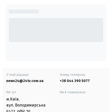
E-mail редакції
Номер телефону:
news24@24tv.com.ua
+38 044 390 5077
Ми тут:
Ми в соцмережах:
м.Київ
,
вул. Володимирська
офіс
61/11,
50