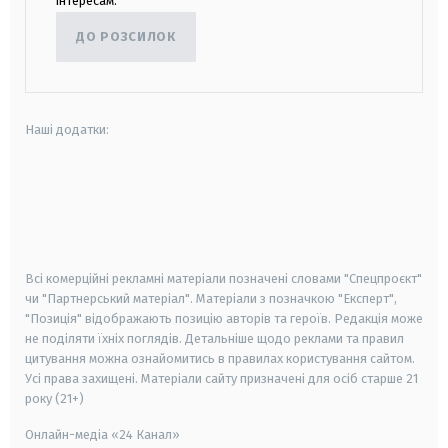
інтересам.
ДО РОЗСИЛОК
Наші додатки:
android
apple
smart tv
samsung smart tv
Всі комерційні рекламні матеріали позначені словами "Спецпроєкт"
чи "Партнерський матеріал". Матеріали з позначкою "Експерт",
"Позиція" відображають позицію авторів та героїв. Редакція може
не поділяти їхніх поглядів. Детальніше щодо реклами та правил
цитування можна ознайомитись в правилах користування сайтом.
Усі права захищені.
Матеріали сайту призначені для осіб старше
21
року (21+)
Онлайн-медіа «24 Канал»