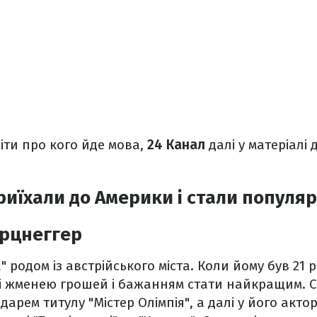
іти про кого йде мова,
24 Канал
далі у матеріалі 
приїхали до Америки і стали популя
рцнеггер
" родом із австрійського міста. Коли йому був 21 р
і жменею грошей і бажанням стати найкращим. С
рем титулу "Містер Олімпія", а далі у його актор