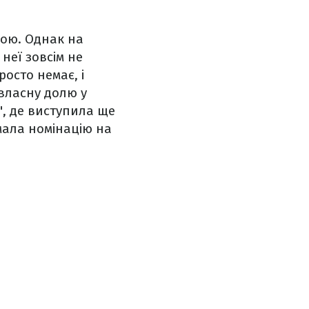
кою. Однак на
 неї зовсім не
осто немає, і
 власну долю у
", де виступила ще
имала номінацію на