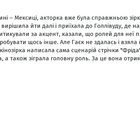
ині – Мексиці, акторка вже була справжньою зір
 вирішила йти далі і приїхала до Голлівуду, де на
итикували за акцент, казали, що ролей для неї пр
обувати щось інше. Але Гаєк не здалась і взяла
 кінозірка написала сама сценарій стрічки "Фріда
а, а також зіграла головну роль. За це вона отр