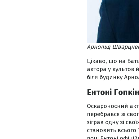
Арнольд Шварцнегг
Цікаво, що на Бат
актора у культовій
біля будинку Арно
Ентоні Гопкі
Оскароносний акто
перебрався зі свог
зіграв одну зі сво
становить всього 
році Ентоні офіці