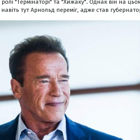
 ролі "Термінаторі" та "Хижаку". Однак він на цьо
І навіть тут Арнольд переміг, адже став губернато