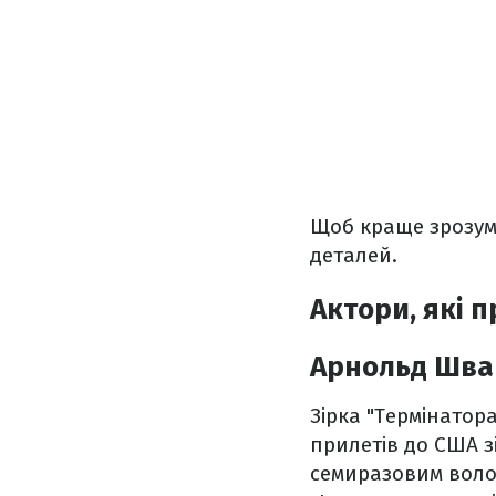
Щоб краще зрозум
деталей.
Актори, які 
Арнольд Шва
Зірка "Термінатора
прилетів до США з
семиразовим волода