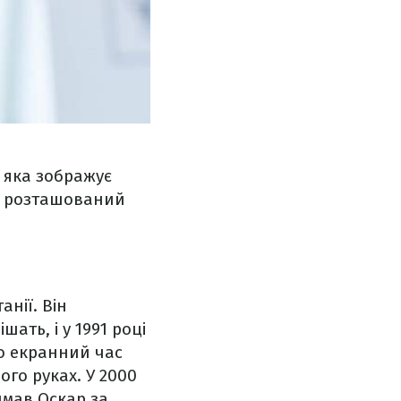
 яка зображує
ик розташований
нії. Він
ать, і у 1991 році
го екранний час
ого руках. У 2000
имав Оскар за