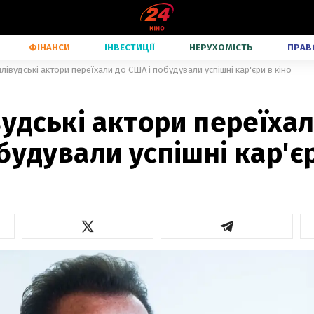
ФІНАНСИ
ІНВЕСТИЦІЇ
НЕРУХОМІСТЬ
ПРАВ
ллівудські актори переїхали до США і побудували успішні кар'єри в кіно
вудські актори переїха
будували успішні кар'єр