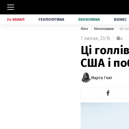
24 КАНАЛ
ГЕОПОЛІТИКА
ЕКОНОМІКА
БІЗНЕС
Кіно
Кіноновини
Ці го
7 липня,
23:15
4
Ці голлі
США і по
Марта Гнат