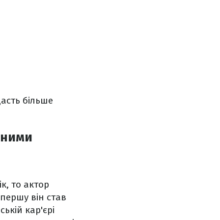
дасть більше
рними
ік, то актор
першу він став
ській кар'єрі