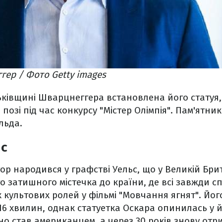
ер / Фото Getty images
ьківщині Шварцнеггера встановлена його статуя,
 позі під час конкурсу "Містер Олімпія". Пам'ятн
льда.
нс
р народився у графстві Уельс, що у Великій Брита
о затишного містечка до країни, де всі завжди спіш
їх культових ролей у фільмі "Мовчання ягнят". Йо
16 хвилин, однак статуетка Оскара опинилась у й
йно став американцем, а через 30 років знову отр