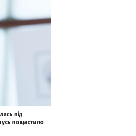
лись під
омусь пощастило