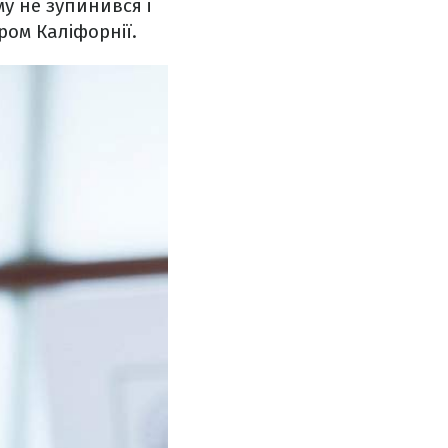
му не зупинився і
ром Каліфорнії.