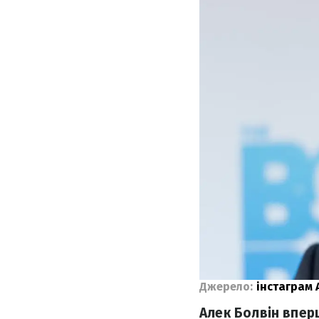
Джерело:
інстаграм 
Алек Болвін вперш