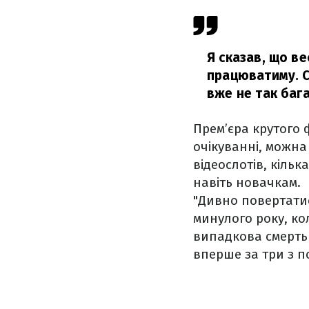
Я сказав, що в
працюватиму. С
вже не так бага
Прем’єра крутого 
очікуванні, можна
відеослотів, кільк
навіть новачкам.
"Дивно повертатис
минулого року, кол
випадкова смерть 
вперше за три з по