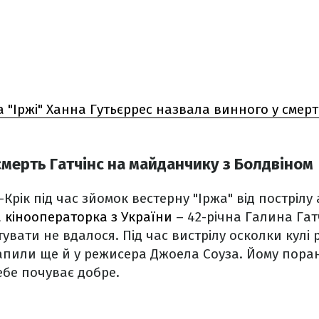
 "Іржі" Ханна Гутьєррес назвала винного у смерті
смерть Гатчінс на майданчику з Болдвіном
Крік під час зйомок вестерну "Іржа" від пострілу
 кінооператорка з України
– 42-річна Галина Гатч
тувати не вдалося. Під час вистрілу осколки кулі р
апили ще й у режисера Джоела Соуза. Йому пор
ебе почуває добре.