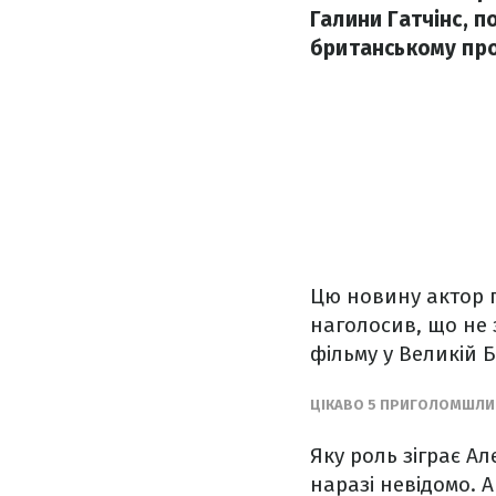
Галини Гатчінс, п
британському про
Цю новину актор п
наголосив, що не 
фільму у Великій 
ЦІКАВО 5 ПРИГОЛОМШЛИВ
Яку роль зіграє А
наразі невідомо. 