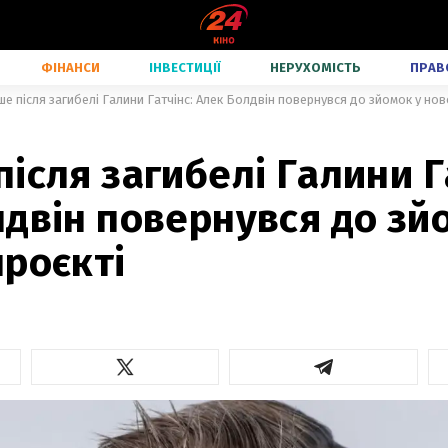
ФІНАНСИ
ІНВЕСТИЦІЇ
НЕРУХОМІСТЬ
ПРАВ
е після загибелі Галини Гатчінс: Алек Болдвін повернувся до зйомок у нов
ісля загибелі Галини Г
двін повернувся до зй
роєкті