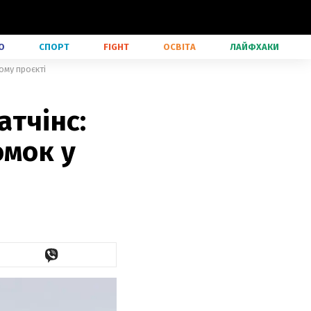
О
СПОРТ
FIGHT
ОСВІТА
ЛАЙФХАКИ
ому проєкті
атчінс:
омок у