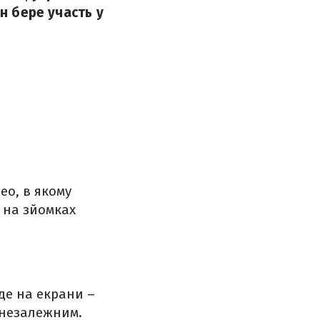
н бере участь у
ео, в якому
ь на зйомках
йде на екрани –
 незалежним.