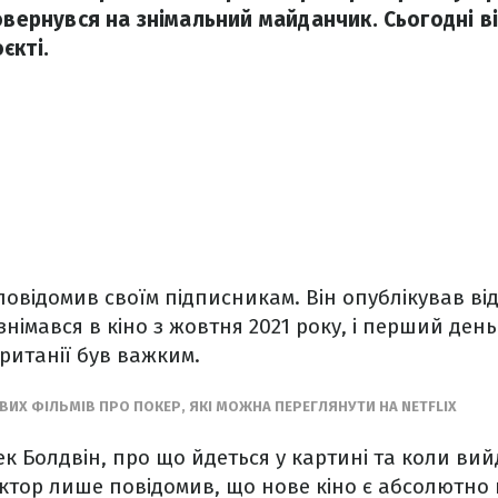
овернувся на знімальний майданчик. Сьогодні ві
єкті.
овідомив своїм підписникам. Він опублікував від
знімався в кіно з жовтня 2021 року, і перший ден
Британії був важким.
ИХ ФІЛЬМІВ ПРО ПОКЕР, ЯКІ МОЖНА ПЕРЕГЛЯНУТИ НА NETFLIX
лек Болдвін, про що йдеться у картині та коли ви
Актор лише повідомив, що нове кіно є абсолютно