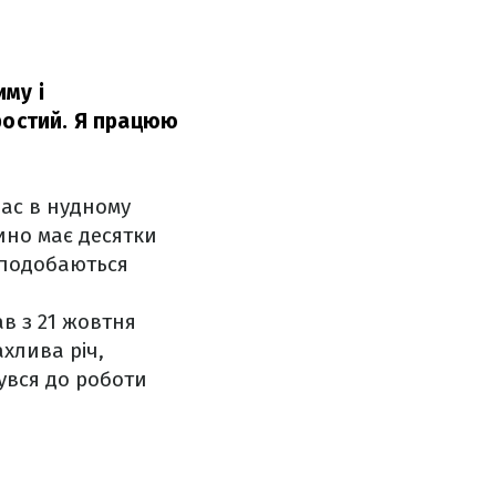
му і
ростий. Я працюю
час в нудному
ино має десятки
 сподобаються
в з 21 жовтня
ахлива річ,
увся до роботи