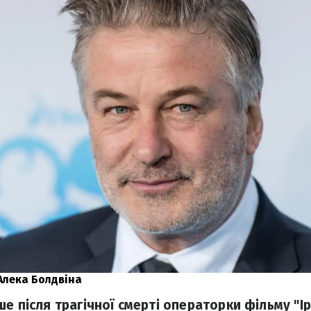
Алека Болдвіна
е після трагічної смерті операторки фільму "Ір