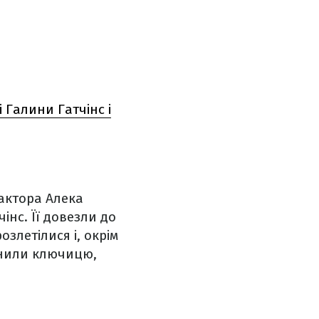
 Галини Гатчінс і
 актора Алека
інс. Її довезли до
озлетілися і, окрім
анили ключицю,