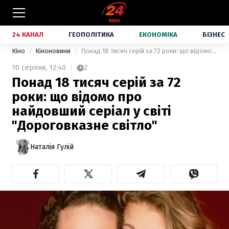
24 КАНАЛ
ГЕОПОЛІТИКА
ЕКОНОМІКА
БІЗНЕС
Кіно
Кіноновини
Понад 18 тисяч серій за 72 роки: що відомо про найдовший серіал у світі "Дороговказне світло"
10 серпня,
12:40
2
Понад 18 тисяч серій за 72
роки: що відомо про
найдовший серіал у світі
"Дороговказне світло"
Наталія Гулій