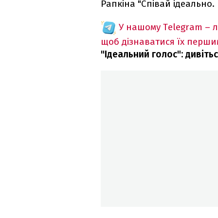
Рапкіна "Співай ідеально.
У нашому Telegram – 
щоб дізнаватися їх перш
"Ідеальний голос": дивіт