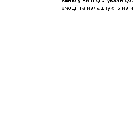
Каналу
ми підготували доб
емоції та налаштують на н