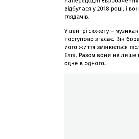
напередодні Євробачення,
відбулася у 2018 році, і 
глядачів.
У центрі сюжету – музика
поступово згасає. Він бор
його життя змінюється пі
Еллі. Разом вони не лише 
одне в одного.