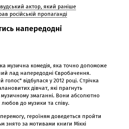
вудський актор, який раніше
грав російській пропаганді
тись напередодні
а музична комедія, яка точно допоможе
ний лад напередодні Євробачення.
 голос" відбулася у 2012 році. Стрічка
лановитих дівчат, які прагнуть
 музичному змаганні. Вони абсолютно
ує любов до музики та співу.
 перемогу, героїням доведеться пройти
м знято за мотивами книги Міккі