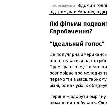
Відомий голлі
РЕКОМЕНДУЄМО
підтримував Україну, піді
Які фільми подиви
Євробачення?
"Ідеальний голос"
Це популярна американськ
налаштуватися на потріб
Прем'єра фільму "Ідеальний
розповідає про молодих та
перемогти в масштабному
різні, однак усіх їх об'єдн
Перш ніж здобути омріяну
чимало випробувань. Філь