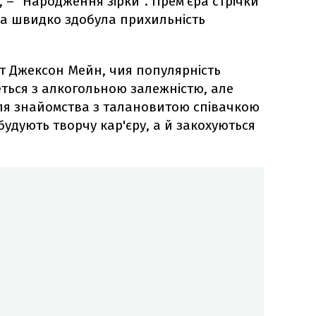
 – "Народження зірки". Прем'єра стрічки
вона швидко здобула прихильність
нт Джексон Мейн, чия популярність
еться з алкогольною залежністю, але
сля знайомства з талановитою співачкою
будують творчу кар'єру, а й закохуються