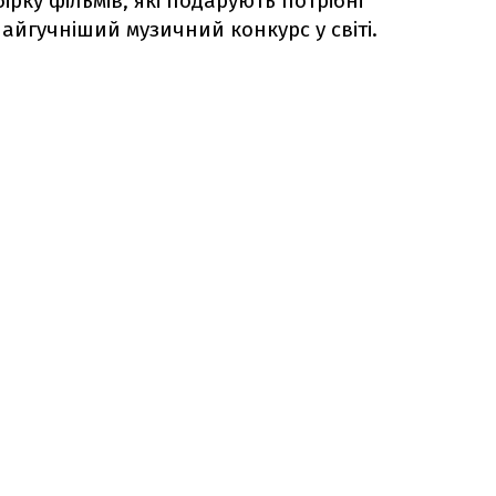
ірку фільмів, які подарують потрібні
айгучніший музичний конкурс у світі.