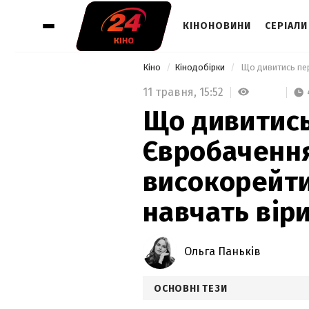
КІНОНОВИНИ
СЕРІАЛИ
Кіно
Кінодобірки
11 травня,
15:52
Що дивитис
Євробачення
високорейти
навчать віри
Ольга Паньків
ОСНОВНІ ТЕЗИ