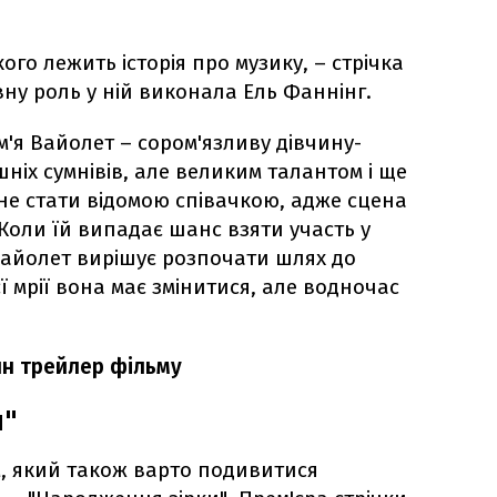
ого лежить історія про музику, – стрічка
овну роль у ній виконала Ель Фаннінг.
ім'я Вайолет – сором'язливу дівчину-
шніх сумнівів, але великим талантом і ще
не стати відомою співачкою, адже сцена
Коли їй випадає шанс взяти участь у
Вайолет вирішує розпочати шлях до
ї мрії вона має змінитися, але водночас
айн трейлер фільму
и"
, який також варто подивитися