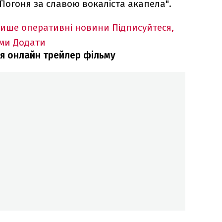
 Погоня за славою вокаліста акапела".
лише оперативні новини
Підписуйтеся,
ими
Додати
ься онлайн трейлер фільму