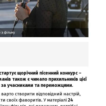
 з фільму
стартує щорічний пісенний конкурс –
анів також є чимало прихильників цієї
ь за учасниками та переможцями.
 варто створити відповідний настрій,
и своїх фаворитів. У матеріалі
24