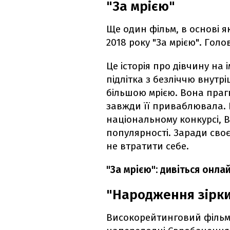
"За мрією"
Ще один фільм, в основі як
2018 року "За мрією". Гол
Це історія про дівчину на 
підлітка з безліччю внутрі
більшою мрією. Вона праг
завжди її приваблювала. 
національному конкурсі, 
популярності. Заради своє
не втратити себе.
"За мрією": дивіться онл
"Народження зірк
Високорейтинговий фільм