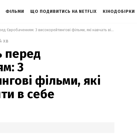
ФІЛЬМИ
ЩО ПОДИВИТИСЬ НА NETFLIX
КІНОДОБІРКИ
 Що дивитись перед Євробаченням: 3 високорейтингові фільми, які навчать вірити в себе 
4 хв
ь перед
м: 3
нгові фільми, які
ти в себе