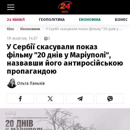
24 КАНАЛ
ГЕОПОЛІТИКА
ЕКОНОМІКА
БІЗНЕС
Кіно
Кіноновини
У Сербії скасували показ фільму "20 днів у Маріуполі", назвавши його антиросійською пропагандою
19 жовтня,
14:57
3
У Сербії скасували показ
фільму "20 днів у Маріуполі",
назвавши його антиросійською
пропагандою
Ольга Паньків