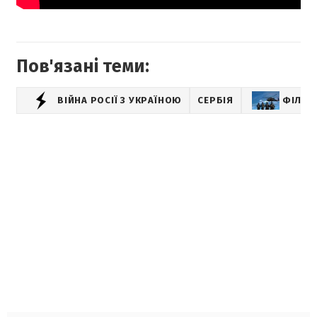
Пов'язані теми:
ВІЙНА РОСІЇ З УКРАЇНОЮ
СЕРБІЯ
ФІЛЬМ