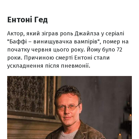
Ентоні Гед
Актор, який зіграв роль Джайлза у серіалі
"Баффі – винищувачка вампірів", помер на
початку червня цього року. Йому було 72
роки. Причиною смерті Ентоні стали
ускладнення після пневмонії.