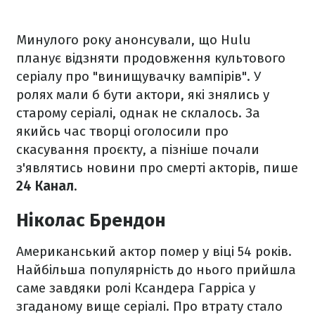
Минулого року анонсували, що Hulu
планує відзняти продовження культового
серіалу про "винищувачку вампірів". У
ролях мали б бути актори, які знялись у
старому серіалі, однак не склалось. За
якийсь час творці оголосили про
скасування проєкту, а пізніше почали
з'являтись новини про смерті акторів, пише
24 Канал
.
Ніколас Брендон
Американський актор помер у віці 54 років.
Найбільша популярність до нього прийшла
саме завдяки ролі Ксандера Гарріса у
згаданому вище серіалі. Про втрату стало