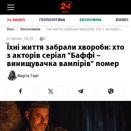
24 КАНАЛ
ГЕОПОЛІТИКА
ЕКОНОМІКА
БІЗНЕС
Кіно
Кіноновини
Їхні життя забрали хвороби: хто з акторів серіал "Баффі – винищувачка вампірів" помер
8 липня,
18:29
3
Їхні життя забрали хвороби: хто
з акторів серіал "Баффі –
винищувачка вампірів" помер
Марта Гнат