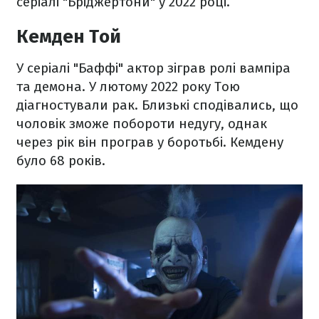
серіалі "Бріджертони" у 2022 році.
Кемден Той
У серіалі "Баффі" актор зіграв ролі вампіра
та демона. У лютому 2022 року Тою
діагностували рак. Близькі сподівались, що
чоловік зможе побороти недугу, однак
через рік він програв у боротьбі. Кемдену
було 68 років.