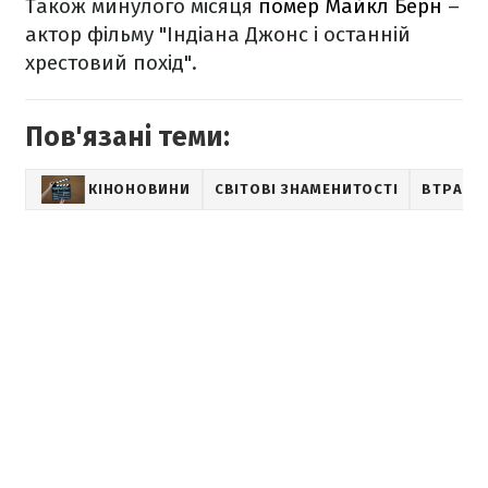
Також минулого місяця
помер Майкл Берн
–
актор фільму "Індіана Джонс і останній
хрестовий похід".
Пов'язані теми:
КІНОНОВИНИ
СВІТОВІ ЗНАМЕНИТОСТІ
ВТРАТИ