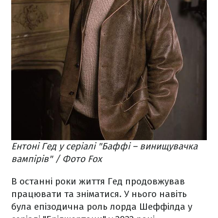
Ентоні Гед у серіалі "Баффі – винищувачка
вампірів" / Фото Fox
В останні роки життя Гед продовжував
працювати та зніматися. У нього навіть
була епізодична роль лорда Шеффілда у