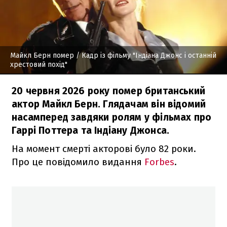
Майкл Берн помер
/ Кадр із фільму "Індіана Джонс і останній
хрестовий похід"
20 червня 2026 року помер британський
актор Майкл Берн. Глядачам він відомий
насамперед завдяки ролям у фільмах про
Гаррі Поттера та Індіану Джонса.
На момент смерті акторові було 82 роки.
Про це повідомило видання
Forbes
.