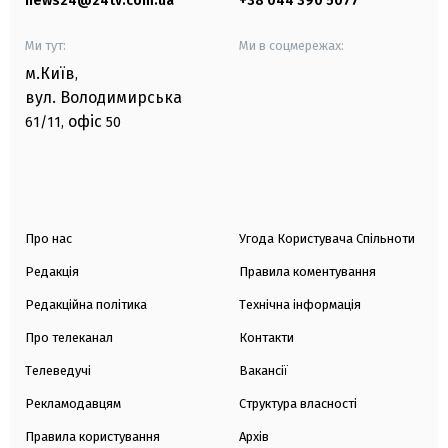
news24@24tv.com.ua
+38 044 390 5077
Ми тут:
Ми в соцмережах:
м.Київ
,
вул. Володимирська
офіс
61/11,
50
Про нас
Угода Користувача Спільноти
Редакція
Правила коментування
Редакційна політика
Технічна інформація
Про телеканал
Контакти
Телеведучі
Вакансії
Рекламодавцям
Структура власності
Правила користування
Архів