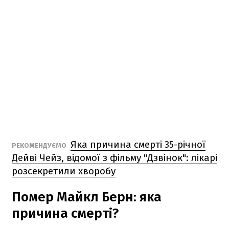
Яка причина смерті 35-річної
РЕКОМЕНДУЄМО
Дейві Чейз, відомої з фільму "Дзвінок": лікарі
розсекретили хворобу
Помер Майкл Берн: яка
причина смерті?