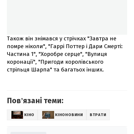
Також він знімався у стрічках "Завтра не
помре ніколи", "Гаррі Поттер і Дари Смерті:
Частина 1", "Хоробре серце", "Вулиця
коронації", "Пригоди королівського
стрільця Шарпа" та багатьох інших.
Повʼязані теми:
КІНО
КІНОНОВИНИ
ВТРАТИ