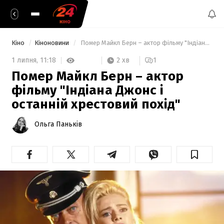
Кіно
Кіноновини
 Помер Майкл Берн – актор фільму "Індіана Джонс і останній хрестовий похід" 
2 хв
1 липня,
11:18
1
Помер Майкл Берн – актор
фільму "Індіана Джонс і
останній хрестовий похід"
Ольга Паньків