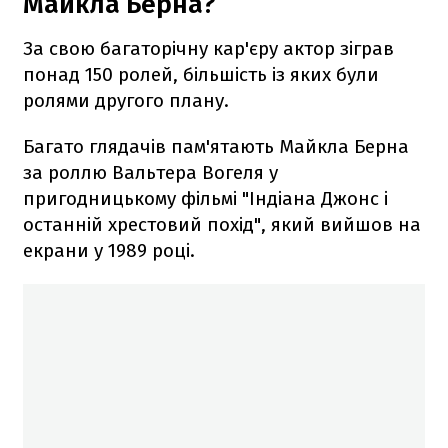
Майкла Берна?
За свою багаторічну кар'єру актор зіграв
понад 150 ролей, більшість із яких були
ролями другого плану.
Багато глядачів пам'ятають Майкла Берна
за роллю Вальтера Вогеля у
пригодницькому фільмі "Індіана Джонс і
останній хрестовий похід", який вийшов на
екрани у 1989 році.