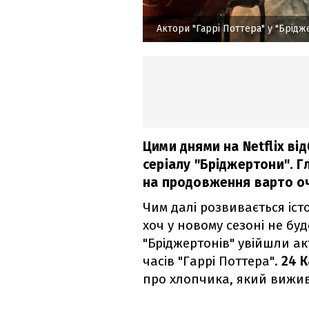
Актори "Гаррі Поттера" у "Брідж
Цими днями на Netflix ві
серіалу "Бріджертони". Г
на продовження варто оч
Чим далі розвивається істо
хоч у новому сезоні не бу
"Бріджертонів" увійшли ак
часів "Гаррі Поттера".
24 
про хлопчика, який вижив,