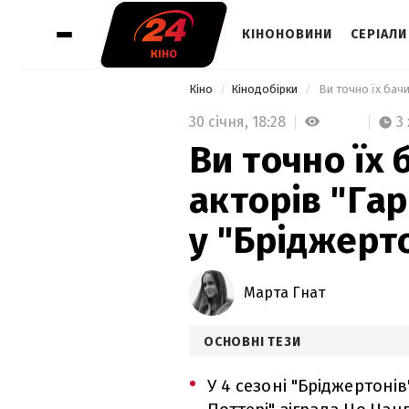
КІНОНОВИНИ
СЕРІАЛИ
Кіно
Кінодобірки
 Ви точно їх бачи
30 січня,
18:28
3
Ви точно їх 
акторів "Гар
у "Бріджерт
Марта Гнат
ОСНОВНІ ТЕЗИ
У 4 сезоні "Бріджертонів