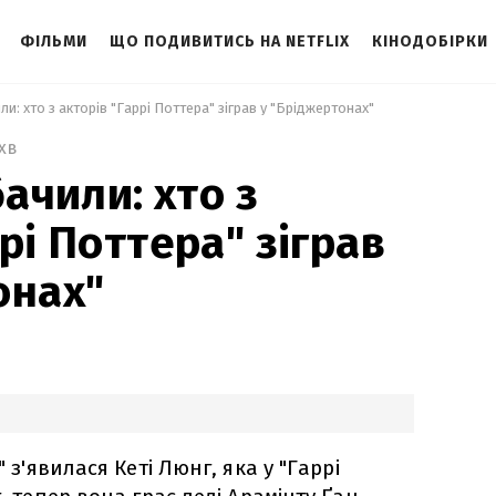
ФІЛЬМИ
ЩО ПОДИВИТИСЬ НА NETFLIX
КІНОДОБІРКИ
ли: хто з акторів "Гаррі Поттера" зіграв у "Бріджертонах" 
 хв
бачили: хто з
рі Поттера" зіграв
онах"
" з'явилася Кеті Люнг, яка у "Гаррі