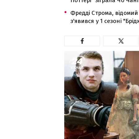
Поттері" зіграла Чо Чанг
Фредді Строма, відомий 
з'явився у 1 сезоні "Бр