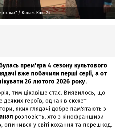
ертонах"
/ Колаж Кіно 24
дбулась прем'єра 4 сезону культового
лядачі вже побачили перші серії, а от
ікувати 26 лютого 2026 року.
рія, тим цікавіше стає. Виявилось, що
де деяких героїв, однак в сюжет
тори, яких глядачі добре пам'ятають з
Канал
розповість, хто з кінофраншизи
 опинився у світі кохання та перешкод.