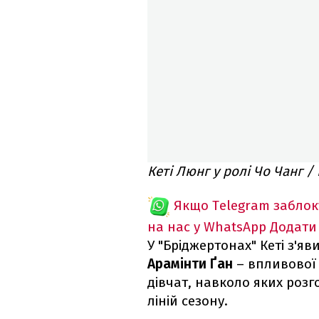
Кеті Люнг у ролі Чо Чанг /
Якщо Telegram забло
на нас у WhatsApp
Додати
У "Бріджертонах" Кеті з'яв
Арамінти Ґан
– впливової 
дівчат, навколо яких роз
ліній сезону.