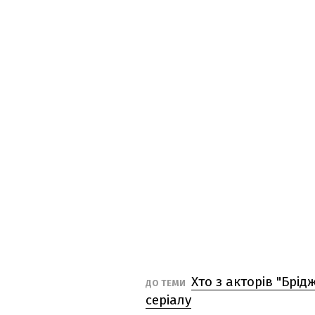
Хто з акторів "Брід
ДО ТЕМИ
серіалу