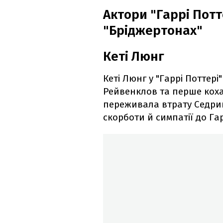
Актори "Гаррі Потте
"Бріджертонах"
Кеті Люнг
Кеті Люнг у "Гаррі Поттері
Рейвенклов та перше коха
переживала втрату Седрик
скорботи й симпатії до Гар