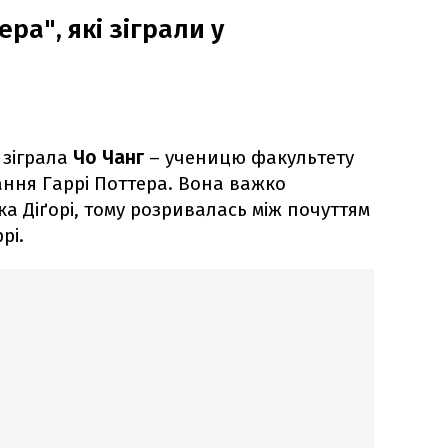
ра", які зіграли у
" зіграла
Чо Чанг
– ученицю факультету
ння Гаррі Поттера. Вона важко
а Діґорі, тому розривалась між почуттям
рі.