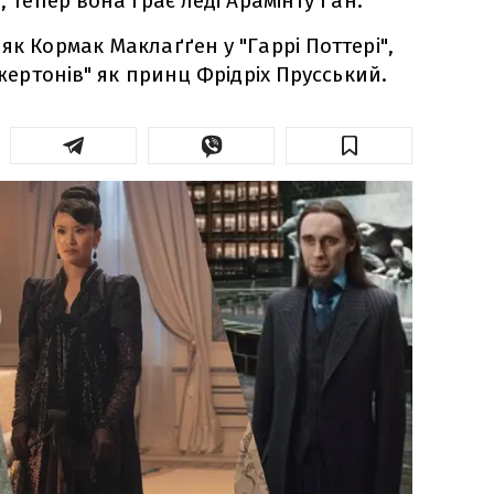
, тепер вона грає леді Арамінту Ґан.
як Кормак Маклаґґен у "Гаррі Поттері",
іджертонів" як принц Фрідріх Прусський.