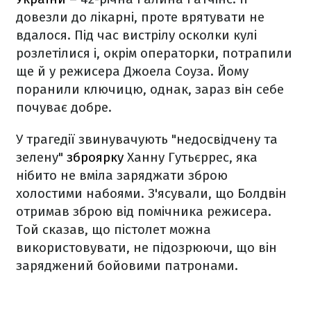
довезли до лікарні, проте врятувати не
вдалося. Під час вистрілу осколки кулі
розлетілися і, окрім операторки, потрапили
ще й у режисера Джоела Соуза. Йому
поранили ключицю, однак, зараз він себе
почуває добре.
У трагедії звинувачують "недосвідчену та
зелену"
зброярку
Ханну Гутьєррес, яка
нібито не вміла заряджати зброю
холостими набоями. З'ясували, що Болдвін
отримав зброю від помічника режисера.
Той сказав, що пістолет можна
використовувати, не підозрюючи, що він
заряджений бойовими патронами.