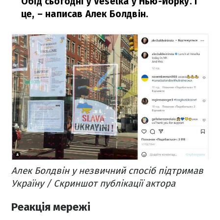
Обід сьогодні у Veselka у Нью-Йорку. І
це, –
написав Алек Болдвін.
Алек Болдвін у незвичний спосіб підтримав
Україну / Скриншот публікації актора
Реакція мережі