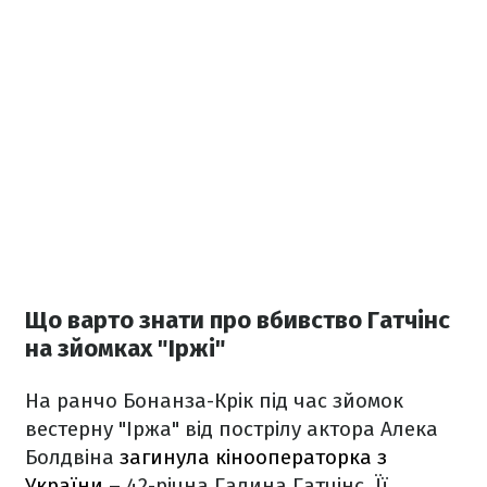
Що варто знати про вбивство Гатчінс
на зйомках "Іржі"
На ранчо Бонанза-Крік під час зйомок
вестерну "Іржа" від пострілу актора Алека
Болдвіна
загинула кінооператорка з
України
– 42-річна Галина Гатчінс. Її