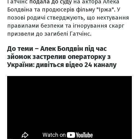
Гатчінс
подала до суду
на актора Алека
Болдвіна та продюсерів фільму "Іржа". У
позові родичі стверджують, що нехтування
правилами безпеки та ігнорування скарг
призвели до загибелі Гатчінс.
До теми – Алек Болдвін під час
зйомок застрелив операторку з
України: дивіться відео 24 каналу