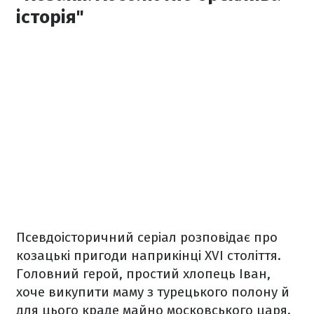
історія"
Псевдоісторичний серіал розповідає про
козацькі пригоди наприкінці XVI століття.
Головний герой, простий хлопець Іван,
хоче викупити маму з турецького полону й
для цього краде майно московського царя.