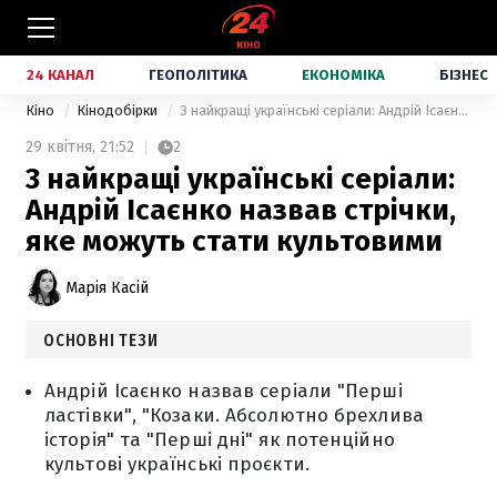
24 КАНАЛ
ГЕОПОЛІТИКА
ЕКОНОМІКА
БІЗНЕС
Кіно
Кінодобірки
3 найкращі українські серіали: Андрій Ісаєнко назвав стрічки, яке можуть стати культовими
29 квітня,
21:52
2
3 найкращі українські серіали:
Андрій Ісаєнко назвав стрічки,
яке можуть стати культовими
Марія Касій
ОСНОВНІ ТЕЗИ
Андрій Ісаєнко назвав серіали "Перші
ластівки", "Козаки. Абсолютно брехлива
історія" та "Перші дні" як потенційно
культові українські проєкти.