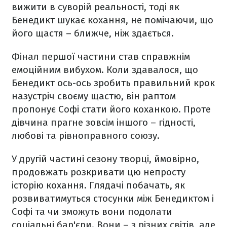
вижити в суворій реальності, тоді як
Бенедикт шукає кохання, не помічаючи, що
його щастя – ближче, ніж здається.
Фінал першої частини став справжнім
емоційним вибухом. Коли здавалося, що
Бенедикт ось-ось зробить правильний крок
назустріч своєму щастю, він раптом
пропонує Софі стати його коханкою. Проте
дівчина прагне зовсім іншого – гідності,
любові та рівноправного союзу.
У другій частині сезону творці, ймовірно,
продовжать розкривати цю непросту
історію кохання. Глядачі побачать, як
розвиватимуться стосунки між Бенедиктом і
Софі та чи зможуть вони подолати
соціальні бар'єри. Вони – з різних світів, але