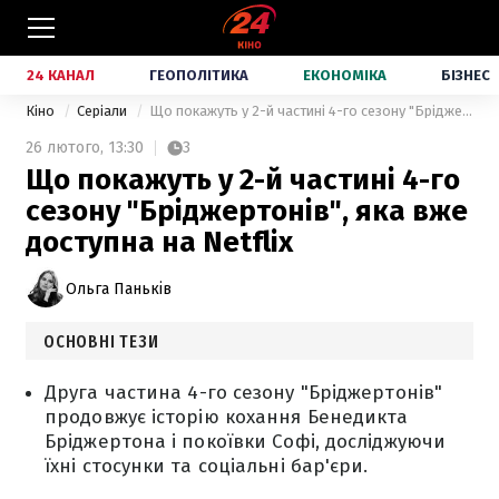
24 КАНАЛ
ГЕОПОЛІТИКА
ЕКОНОМІКА
БІЗНЕС
Кіно
Серіали
Що покажуть у 2-й частині 4-го сезону "Бріджертонів", яка вже доступна на Netflix
26 лютого,
13:30
3
Що покажуть у 2-й частині 4-го
сезону "Бріджертонів", яка вже
доступна на Netflix
Ольга Паньків
ОСНОВНІ ТЕЗИ
Друга частина 4-го сезону "Бріджертонів"
продовжує історію кохання Бенедикта
Бріджертона і покоївки Софі, досліджуючи
їхні стосунки та соціальні бар'єри.