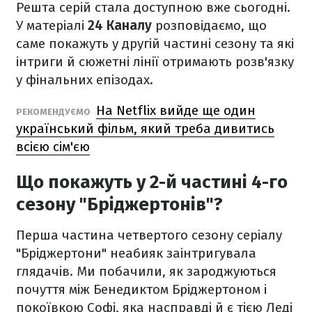
Решта серій стала доступною вже сьогодні.
У матеріалі
24 Каналу
розповідаємо, що
саме покажуть у другій частині сезону та які
інтриги й сюжетні лінії отримають розв'язку
у фінальних епізодах.
На Netflix вийде ще один
РЕКОМЕНДУЄМО
український фільм, який треба дивитись
всією сім'єю
Що покажуть у 2-й частині 4-го
сезону "Бріджертонів"?
Перша частина четвертого сезону серіалу
"Бріджертони" неабияк заінтригувала
глядачів. Ми побачили, як зароджуються
почуття між Бенедиктом Бріджертоном і
покоївкою Софі, яка насправді й є тією Леді