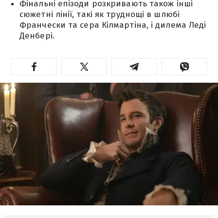
Фінальні епізоди розкривають також інші
сюжетні лінії, такі як труднощі в шлюбі
Франчески та сера Кілмартіна, і дилема Леді
Денбері.