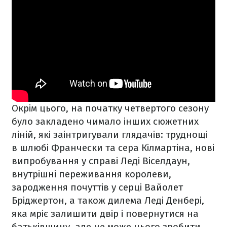
Окрім цього, на початку четвертого сезону
було закладено чимало інших сюжетних
ліній, які заінтригували глядачів: труднощі
в шлюбі Франчески та сера Кілмартіна, нові
випробування у справі Леді Віселдаун,
внутрішні переживання королеви,
зародження почуттів у серці Вайолет
Бріджертон, а також дилема Леді Денбері,
яка мріє залишити двір і повернутися на
батьківщину, але не може цього зробити.