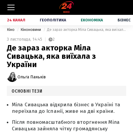
24 КАНАЛ
ГЕОПОЛІТИКА
ЕКОНОМІКА
БІЗНЕС
Кіно
Кіноновини
Де зараз акторка Міла Сивацька, яка виїхала з України
3 листопада,
14:45
2
Де зараз акторка Міла
Сивацька, яка виїхала з
України
Ольга Паньків
ОСНОВНІ ТЕЗИ
Міла Сивацька відкрила бізнес в Україні та
переїхала до Іспанії, живе на дві країни.
Після повномасштабного вторгнення Міла
Сивацька зайняла чітку громадянську