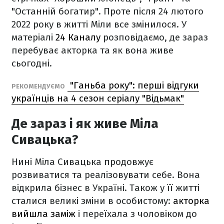
"Останній богатир". Проте після 24 лютого
2022 року в житті Міли все змінилося. У
матеріалі
24 Каналу
розповідаємо, де зараз
перебуває акторка та як вона живе
сьогодні.
"Ганьба року": перші відгуки
РЕКОМЕНДУЄМО
українців на 4 сезон серіалу "Відьмак"
Де зараз і як живе Міла
Сивацька?
Нині Міла Сивацька продовжує
розвиватися та реалізовувати себе. Вона
відкрила бізнес в Україні. Також у її житті
сталися великі зміни в особистому:
акторка
вийшла заміж
і переїхала з чоловіком до