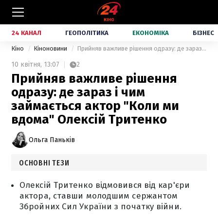
24 КАНАЛ
ГЕОПОЛІТИКА
ЕКОНОМІКА
БІЗНЕС
Кіно
Кіноновини
Прийняв важливе рішення одразу: де зараз і чим займається актор "Коли ми вдома" Олексій Тритенко
10 квітня,
13:07
2
Прийняв важливе рішення
одразу: де зараз і чим
займається актор "Коли ми
вдома" Олексій Тритенко
Ольга Паньків
ОСНОВНІ ТЕЗИ
Олексій Тритенко відмовився від кар'єри
актора, ставши молодшим сержантом
Збройних Сил України з початку війни.