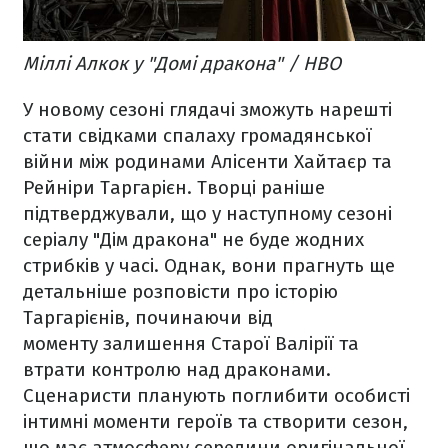
Міллі Алкок у "Домі дракона" / HBO
У новому сезоні глядачі зможуть нарешті
стати свідками спалаху громадянської
війни між родинами Алісенти Хайтаєр та
Рейніри Таргарієн. Творці раніше
підтверджували, що у наступному сезоні
серіалу "Дім дракона" не буде жодних
стрибків у часі. Однак, вони прагнуть ще
детальніше розповісти про історію
Таргарієнів, починаючи від
моменту залишення Старої Валірії та
втрати контролю над драконами.
Сценаристи планують поглибити особисті
інтимні моменти героїв та створити сезон,
що має атмосферу середини оригінальної