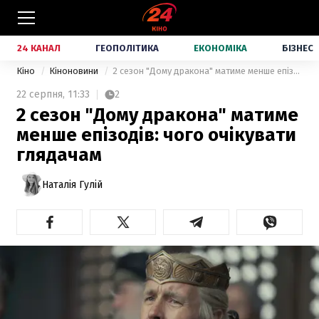
24 КАНАЛ
ГЕОПОЛІТИКА
ЕКОНОМІКА
БІЗНЕС
Кіно
Кіноновини
2 сезон "Дому дракона" матиме менше епізодів: чого очікувати глядачам
22 серпня,
11:33
2
2 сезон "Дому дракона" матиме
менше епізодів: чого очікувати
глядачам
Наталія Гулій