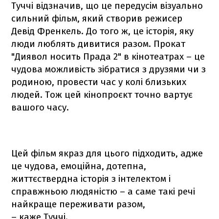
Туччі відзначив, що це передусім візуально
сильний фільм, який створив режисер
Девід Френкель. До того ж, це історія, яку
люди люблять дивитися разом. Прокат
"Диявол носить Прада 2" в кінотеатрах – це
чудова можливість зібратися з друзями чи з
родиною, провести час у колі близьких
людей. Тож цей кінопроєкт точно вартує
вашого часу.
Цей фільм якраз для цього підходить, адже
це чудова, емоційна, дотепна,
життєствердна історія з інтелектом і
справжньою людяністю – а саме такі речі
найкраще переживати разом,
– каже Туччі.