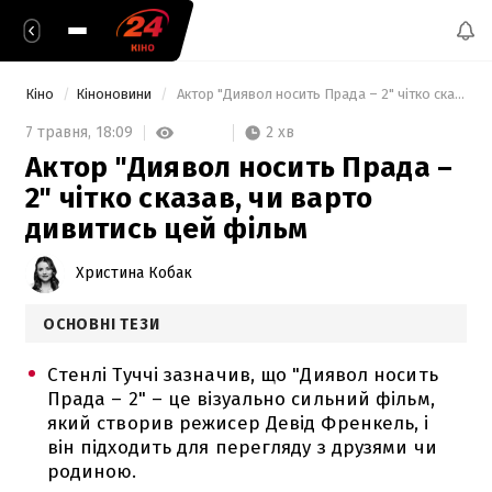
Кіно
Кіноновини
 Актор "Диявол носить Прада – 2" чітко сказав, чи варто дивитись цей фільм 
2 хв
7 травня,
18:09
Актор "Диявол носить Прада –
2" чітко сказав, чи варто
дивитись цей фільм
Христина Кобак
ОСНОВНІ ТЕЗИ
Стенлі Туччі зазначив, що "Диявол носить
Прада – 2" – це візуально сильний фільм,
який створив режисер Девід Френкель, і
він підходить для перегляду з друзями чи
родиною.