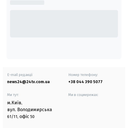
E-mail редакції
Номер телефону:
news24@24tv.com.ua
+38 044 390 5077
Ми тут:
Ми в соцмережах:
м.Київ
,
вул. Володимирська
офіс
61/11,
50