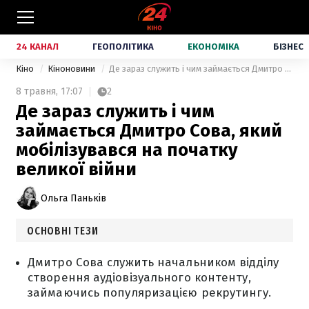
24 КАНАЛ
ГЕОПОЛІТИКА
ЕКОНОМІКА
БІЗНЕС
Кіно
Кіноновини
Де зараз служить і чим займається Дмитро Сова, який мобілізувався на початку великої війни
8 травня,
17:07
2
Де зараз служить і чим
займається Дмитро Сова, який
мобілізувався на початку
великої війни
Ольга Паньків
ОСНОВНІ ТЕЗИ
Дмитро Сова служить начальником відділу
створення аудіовізуального контенту,
займаючись популяризацією рекрутингу.