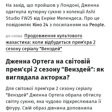
На захід, що пройшов у Лондоні, Дженна
одягнула кутюрну сукню з колекції Ashi
Studio FW25 від Енріке Мелендеса. Про це
повідомляє
Кіно 24
з посиланням на
People
.
Продовження культового
ДО СЛОВА
жахастика: коли відбудеться прем'єра 2
сезону серіалу "Венздей"
Дженна Ортега на світовій
прем'єрі 2 сезону "Венздей": як
виглядала акторка?
Для світової прем'єри 2 сезону серіалу
"Венздей" Дженна Ортега обрала обтислу
світлу сукню, яка чудово підкреслювала її
фігуру. Свій образ дівчина доповнила