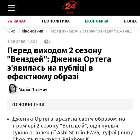
24 КАНАЛ
ГЕОПОЛІТИКА
ЕКОНОМІКА
БІЗНЕС
Кіно
Кіноновини
Перед виходом 2 сезону "Венздей": Дженна Ортега з'явилась на публіці в ефектному образі
1 серпня,
13:01
2
Перед виходом 2 сезону
"Венздей": Дженна Ортега
з'явилась на публіці в
ефектному образі
Марія Примич
ОСНОВНІ ТЕЗИ
Дженна Ортега вразила своїм образом на
прем'єрі 2 сезону "Венздей", одягнувши
сукню з колекції Ashi Studio FW25, туфлі Jimmy
Choo та прикраси Rainbow K.