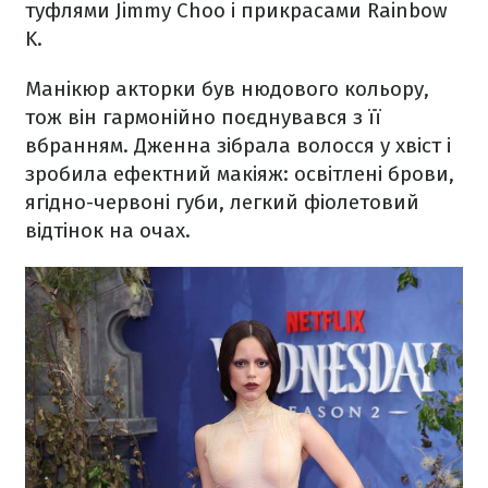
туфлями Jimmy Choo і прикрасами Rainbow
K.
Манікюр акторки був нюдового кольору,
тож він гармонійно поєднувався з її
вбранням. Дженна зібрала волосся у хвіст і
зробила ефектний макіяж: освітлені брови,
ягідно-червоні губи, легкий фіолетовий
відтінок на очах.