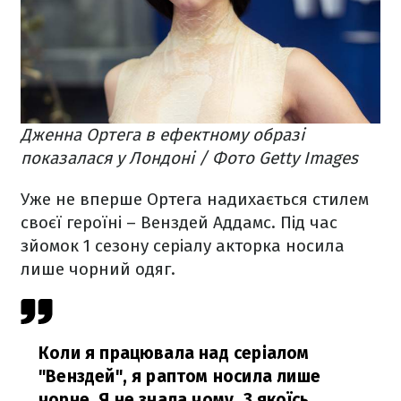
Дженна Ортега в ефектному образі
показалася у Лондоні / Фото Getty Images
Уже не вперше Ортега надихається стилем
своєї героїні – Венздей Аддамс. Під час
зйомок 1 сезону серіалу акторка носила
лише чорний одяг.
Коли я працювала над серіалом
"Венздей", я раптом носила лише
чорне. Я не знала чому. З якоїсь