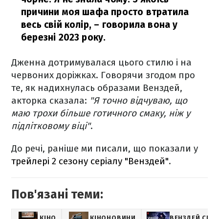
причини моя шафа просто втратила
весь свій колір,
– говорила вона у
березні 2023 року.
Дженна дотримувалася цього стилю і на
червоних доріжках. Говорячи згодом про
те, як надихнулась образами Венздей,
акторка сказала:
"Я точно відчуваю, що
маю трохи більше готичного смаку, ніж у
підлітковому віці"
.
До речі, раніше ми писали, що показали у
трейлері 2 сезону серіалу "Венздей"
.
Пов'язані теми:
КІНО
КІНОНОВИНИ
ВЕНЗДЕЙ СЕРІ