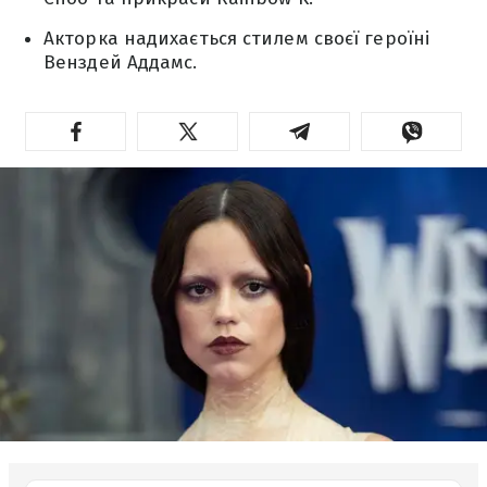
Акторка надихається стилем своєї героїні
Венздей Аддамс.