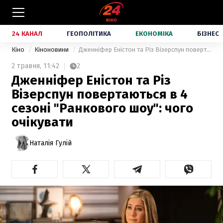
24 КАНАЛ
ГЕОПОЛІТИКА
ЕКОНОМІКА
БІЗНЕС
Кіно
Кіноновини
Дженніфер Еністон та Різ Візерспун повертаються в 4 сезоні "Ранкового шоу": чого очікувати
2 травня,
11:42
2
Дженніфер Еністон та Різ
Візерспун повертаються в 4
сезоні "Ранкового шоу": чого
очікувати
Наталія Гулій