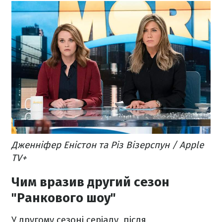
Дженніфер Еністон та Різ Візерспун / Apple
TV+
Чим вразив другий сезон
"Ранкового шоу"
У другому сезоні серіалу, після