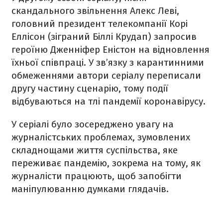
скандального звільнення Алекс Леві,
головний президент телекомпанії Корі
Еллісон (зіграний Біллі Крудап) запросив
героїню Дженніфер Еністон на відновлення
їхньої співпраці. У зв’язку з карантинними
обмеженнями автори серіалу переписали
другу частину сценарію, тому події
відбуваються на тлі пандемії коронавірусу.
У серіалі було зосереджено увагу на
журналістських проблемах, зумовлених
складнощами життя суспільства, яке
переживає пандемію, зокрема на тому, як
журналісти працюють, щоб запобігти
маніпулюванню думками глядачів.