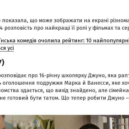
 показала, що може зображати на екрані різном
4 розповість про найкращі її ролі у фільмах та се
їнська комедія очолила рейтинг: 10 найпопулярн
ся усі
7)
озповідає про 16-річну школярку Джуно, яка рапт
ь оголошення подружжя Марка й Ванесси, яке хо
омства здається, що вихід знайдено, але сімейна 
не готовий бути татом. Що тепер робити Джуно –