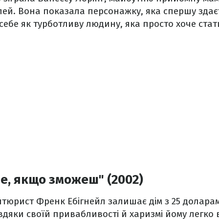
лей. Вона показала персонажку, яка спершу здає
 себе як турботливу людину, яка просто хоче ста
е, якщо зможеш" (2002)
юрист Френк Ебігнейл залишає дім з 25 доларам
вдяки своїй привабливості й харизмі йому легко 