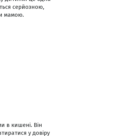
ться серйозною,
ти мамою.
и в кишені. Він
втиратися у довіру