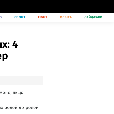
О
СПОРТ
FIGHT
ОСВІТА
ЛАЙФХАКИ
х: 4
ер
 мене, якщо
их ролей до ролей