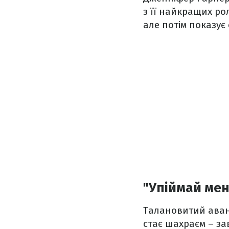
з її найкращих ро
але потім показує
"Упіймай мен
Талановитий авант
стає шахраєм – за