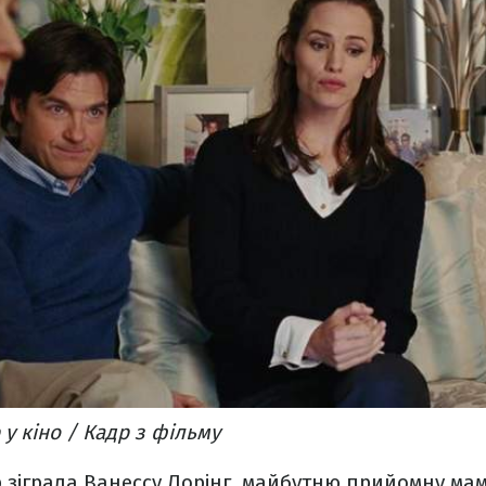
у кіно / Кадр з фільму
 зіграла Ванессу Лорінг, майбутню прийомну мам