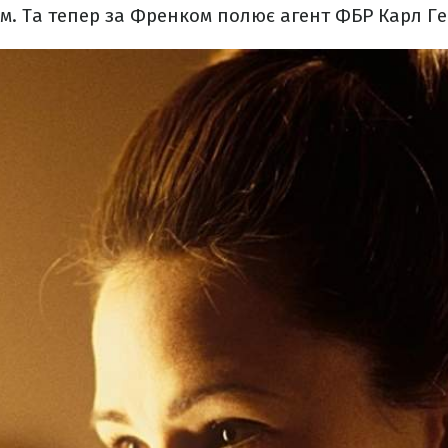
. Та тепер за Френком полює агент ФБР Карл Ге