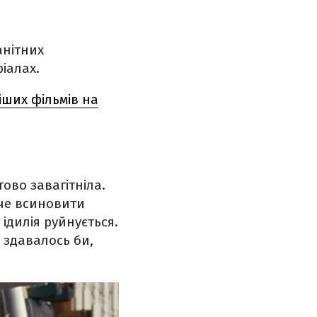
анітних
ріалах.
іших фільмів на
ово завагітніла.
че всиновити
ідилія руйнується.
 здавалось би,