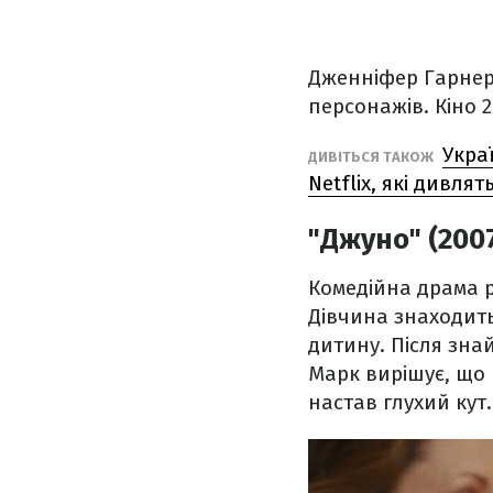
Дженніфер Гарнер
персонажів. Кіно 2
Укра
ДИВІТЬСЯ ТАКОЖ
Netflix, які дивлять
"Джуно" (200
Комедійна драма р
Дівчина знаходит
дитину. Після знай
Марк вирішує, що 
настав глухий кут.