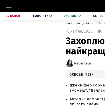
24 КАНАЛ
ГЕОПОЛІТИКА
ЕКОНОМІКА
БІЗНЕС
Кіно
Кінодобірки
Захо
18 квітня,
20:55
3
Захоплює
найкращ
Марія Касій
ОСНОВНІ ТЕЗИ
Дженніфер Гарнер
зможеш", "Даллась
Акторка демонстр
другого плану.