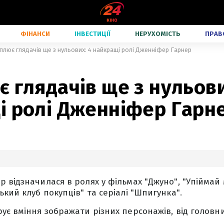
ФІНАНСИ
ІНВЕСТИЦІЇ
НЕРУХОМІСТЬ
ПРАВ
плює глядачів ще з нульових: 4 найкращі ролі Дженніфер Гарнер
 глядачів ще з нульови
і ролі Дженніфер Гарн
 відзначилася в ролях у фільмах "Джуно", "Упіймай
кий клуб покупців" та серіалі "Шпигунка".
ує вміння зображати різних персонажів, від головн