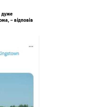
в дуже
ома,
– відповів