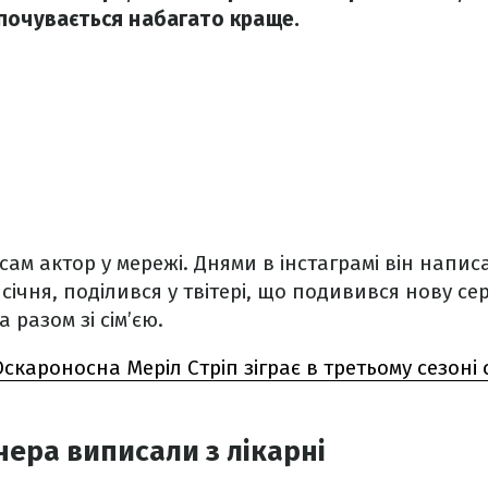
почувається набагато краще.
ам актор у мережі. Днями в інстаграмі він написа
 січня, поділився у твітері, що подивився нову се
а разом зі сім’єю.
Оскароносна Меріл Стріп зіграє в третьому сезоні 
ера виписали з лікарні