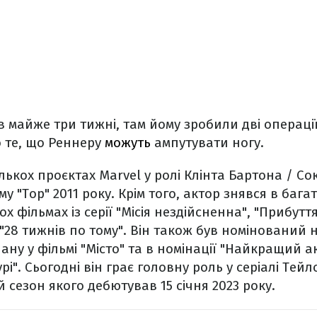
вів майже три тижні, там йому зробили дві операц
 те, що Реннеру
можуть
ампутувати ногу.
лькох проєктах Marvel у ролі Клінта Бартона / Со
у "Тор" 2011 року. Крім того, актор знявся в баг
вох фільмах із серії "Місія нездійсненна", "Прибутт
28 тижнів по тому". Він також був номінований на
ану у фільмі "Місто" та в номінації "Найкращий а
рі". Сьогодні він грає головну роль у серіалі Те
й сезон якого дебютував 15 січня 2023 року.