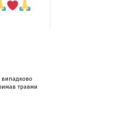
к випадково
тримав травми