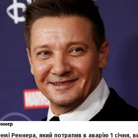
еннер
емі Реннера, який потрапив в аварію 1 січня, ви