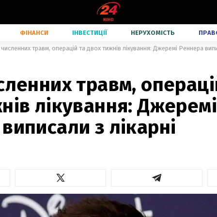
ФІНАНСИ
ІНВЕСТИЦІЇ
НЕРУХОМІСТЬ
ПРАВ
 численних травм, операцій та двох тижнів лікування: Джеремі Реннера випи
сленних травм, операці
нів лікування: Джеремі
виписали з лікарні