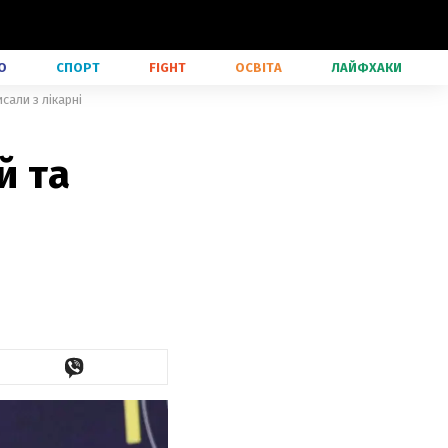
О
СПОРТ
FIGHT
ОСВІТА
ЛАЙФХАКИ
сали з лікарні
й та