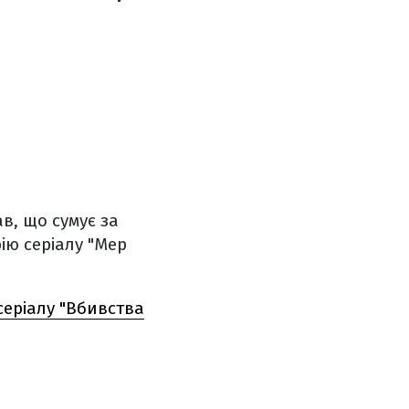
в, що сумує за
рію серіалу "Мер
серіалу "Вбивства