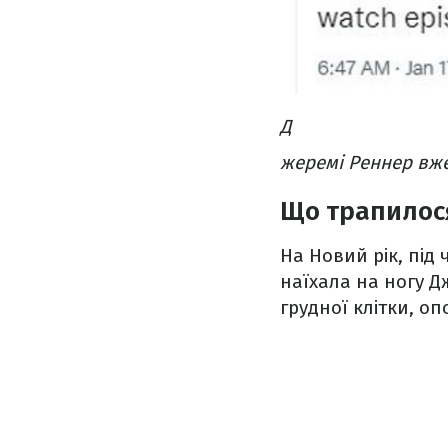
Д
жеремі Реннер вже
Що трапилос
На Новий рік, під
наїхала на ногу Д
грудної клітки, о