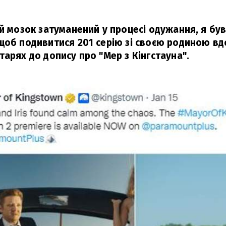
ій мозок затуманений у процесі одужання, я бу
щоб подивитися 201 серію зі своєю родиною вд
тарях до допису про "Мер з Кінгстауна".