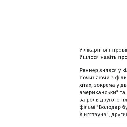
У лікарні він про
йшлося навіть про
Реннер знявся у кі
починаючи з фільм
хітах, зокрема у д
американськи" та "
за роль другого пл
фільмі "Володар бу
Кінгстауна", други