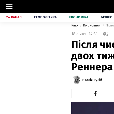
24 КАНАЛ
ГЕОПОЛІТИКА
ЕКОНОМІКА
БІЗНЕС
Кіно
Кіноновини
Після
18 січня,
14:31
2
Після чи
двох тиж
Реннера 
Наталія Гулій