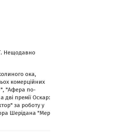
ії. Нещодавно
колиного ока,
атьох комерційних
я", "Афера по-
 дві премії Оскар:
ктор" за роботу у
йлора Шерідана "Мер