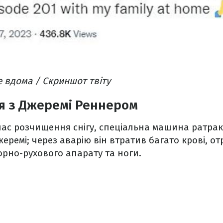
 вдома / Скриншот твіту
я з Джеремі Реннером
 час розчищення снігу, спеціальна машина ратра
жеремі; через аварію він втратив багато крові, о
порно-рухового апарату та ноги.